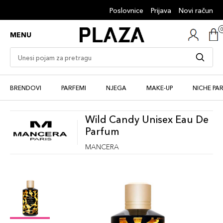
Poslovnice
Prijava
Novi račun
MENU
BRENDOVI
PARFEMI
NJEGA
MAKE-UP
NICHE PA
Wild Candy Unisex Eau De
Parfum
MANCERA