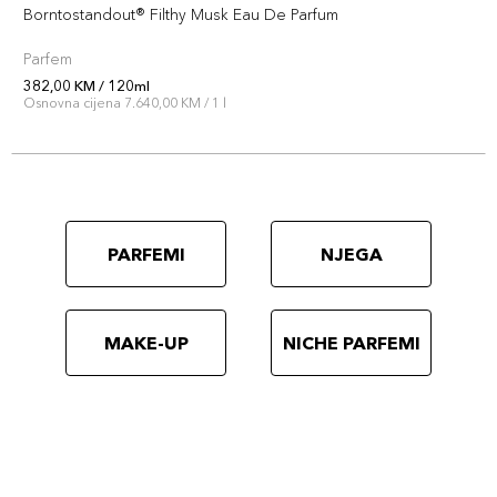
Borntostandout® Filthy Musk Eau De Parfum
Parfem
382,00 KM / 120ml
Osnovna cijena 7.640,00 KM / 1 l
PARFEMI
NJEGA
MAKE-UP
NICHE PARFEMI