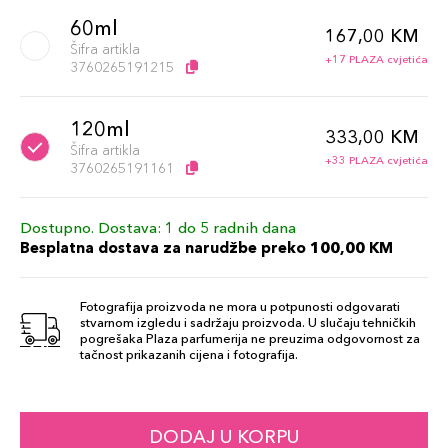
60ml
167,00 KM
Šifra artikla
+17 PLAZA cvjetića
3760265191215
120ml
333,00 KM
Šifra artikla
+33 PLAZA cvjetića
3760265191161
Dostupno. Dostava: 1 do 5 radnih dana
Besplatna dostava za narudžbe preko 100,00 KM
Fotografija proizvoda ne mora u potpunosti odgovarati
stvarnom izgledu i sadržaju proizvoda. U slučaju tehničkih
pogrešaka Plaza parfumerija ne preuzima odgovornost za
tačnost prikazanih cijena i fotografija.
DODAJ U KORPU