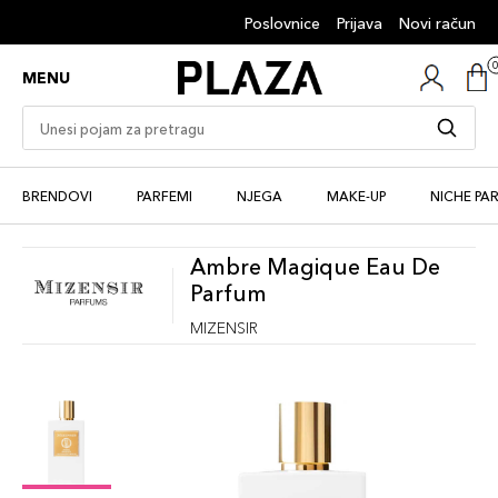
Poslovnice
Prijava
Novi račun
MENU
BRENDOVI
PARFEMI
NJEGA
MAKE-UP
NICHE PA
Ambre Magique Eau De
Parfum
MIZENSIR