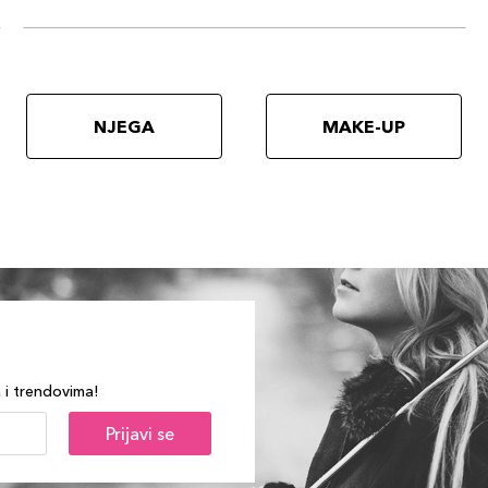
NJEGA
MAKE-UP
a i trendovima!
Prijavi se