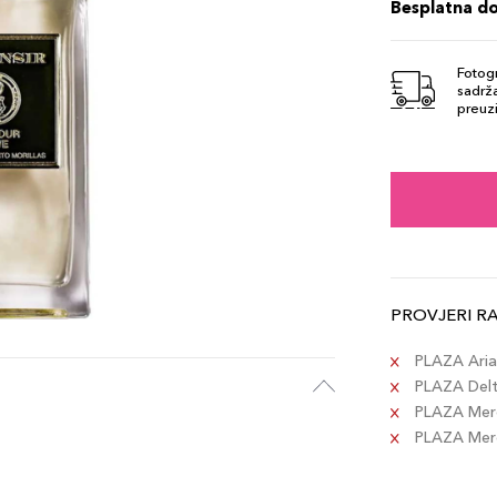
Besplatna d
Fotogr
sadrža
preuzi
PROVJERI R
PLAZA Aria 
PLAZA Delta
PLAZA Merc
PLAZA Merca