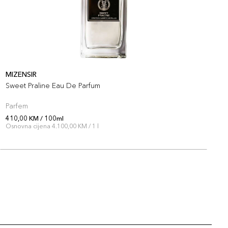
MIZENSIR
M
Sweet Praline Eau De Parfum
V
Parfem
P
410,00 KM / 100ml
4
Osnovna cijena 4.100,00 KM / 1 l
O