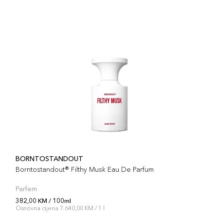
BORNTOSTANDOUT
Borntostandout® Filthy Musk Eau De Parfum
Parfem
382,00 KM / 100ml
Osnovna cijena 7.640,00 KM / 1 l