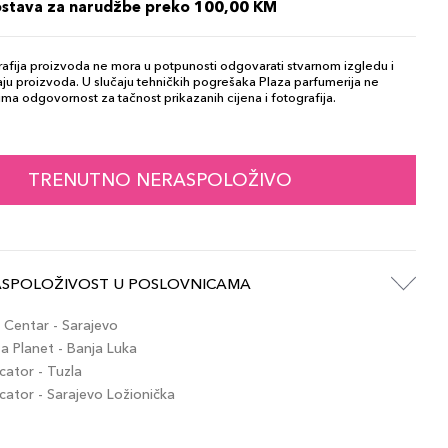
ostava za narudžbe preko 100,00 KM
afija proizvoda ne mora u potpunosti odgovarati stvarnom izgledu i
ju proizvoda. U slučaju tehničkih pogrešaka Plaza parfumerija ne
ma odgovornost za tačnost prikazanih cijena i fotografija.
TRENUTNO NERASPOLOŽIVO
ASPOLOŽIVOST U POSLOVNICAMA
Centar - Sarajevo
 Planet - Banja Luka
ator - Tuzla
tor - Sarajevo Ložionička