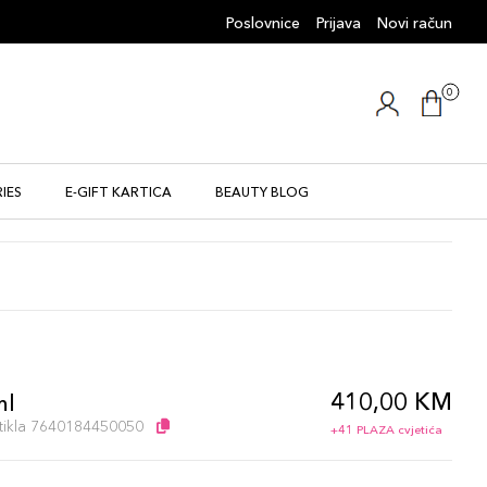
Poslovnice
Prijava
Novi račun
0
IES
E-GIFT KARTICA
BEAUTY BLOG
410,00 KM
ml
artikla 7640184450050
+41 PLAZA cvjetića