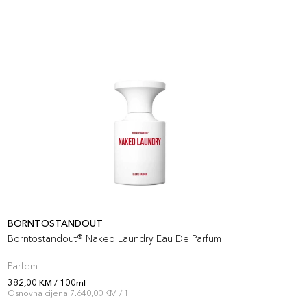
BORNTOSTANDOUT
B
Borntostandout® Naked Laundry Eau De Parfum
B
Parfem
P
382,00 KM / 100ml
3
Osnovna cijena 7.640,00 KM / 1 l
O