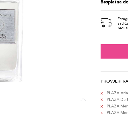
Besplatna d
Fotogr
sadrža
preuzi
PROVJERI R
PLAZA Aria 
PLAZA Delta
PLAZA Merc
PLAZA Merca