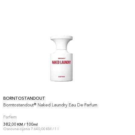
BORNTOSTANDOUT
B
Borntostandout® Naked Laundry Eau De Parfum
B
Parfem
P
382,00 KM / 100ml
3
Osnovna cijena 7.640,00 KM / 1 l
O