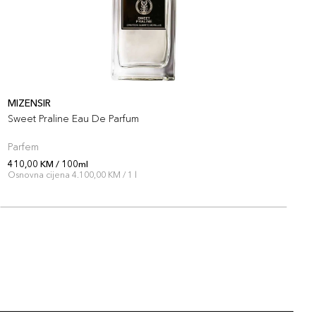
MIZENSIR
M
Sweet Praline Eau De Parfum
V
Parfem
P
410,00 KM / 100ml
4
Osnovna cijena 4.100,00 KM / 1 l
O