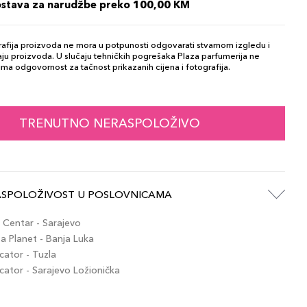
ostava za narudžbe preko 100,00 KM
afija proizvoda ne mora u potpunosti odgovarati stvarnom izgledu i
ju proizvoda. U slučaju tehničkih pogrešaka Plaza parfumerija ne
ma odgovornost za tačnost prikazanih cijena i fotografija.
TRENUTNO NERASPOLOŽIVO
ASPOLOŽIVOST U POSLOVNICAMA
Centar - Sarajevo
 Planet - Banja Luka
ator - Tuzla
tor - Sarajevo Ložionička