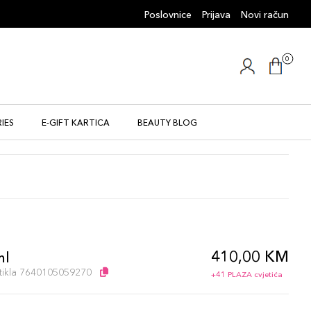
Poslovnice
Prijava
Novi račun
0
IES
E-GIFT KARTICA
BEAUTY BLOG
410,00 KM
ml
artikla 7640105059270
+41 PLAZA cvjetića