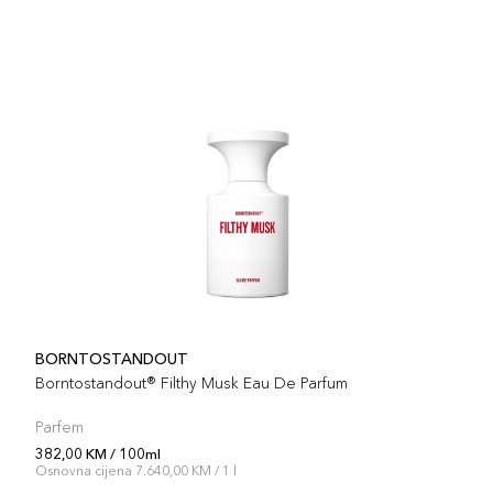
BORNTOSTANDOUT
Borntostandout® Filthy Musk Eau De Parfum
Parfem
382,00 KM / 100ml
Osnovna cijena 7.640,00 KM / 1 l