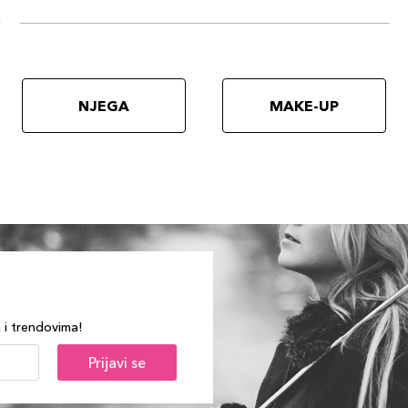
NJEGA
MAKE-UP
a i trendovima!
Prijavi se