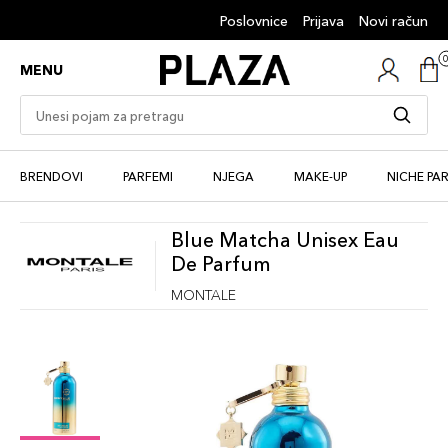
Poslovnice
Prijava
Novi račun
MENU
BRENDOVI
PARFEMI
NJEGA
MAKE-UP
NICHE PA
Blue Matcha Unisex Eau
De Parfum
MONTALE