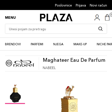
Poslovnice
Prijava
Novi račun
MENU
BRENDOVI
PARFEMI
NJEGA
MAKE-UP
NICHE PA
Maghateer Eau De Parfum
NABEEL