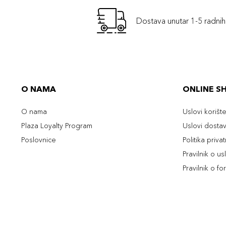
Dostava unutar 1-5 radni
O NAMA
ONLINE S
O nama
Uslovi korišt
Plaza Loyalty Program
Uslovi dosta
Poslovnice
Politika priva
Pravilnik o u
Pravilnik o fo