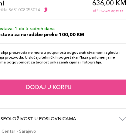
636,00 KM
ml
artikla 8681008055074
+64 PLAZA cvjetića
stava: 1 do 5 radnih dana
ostava za narudžbe preko 100,00 KM
afija proizvoda ne mora u potpunosti odgovarati stvarnom izgledu i
ju proizvoda. U slučaju tehničkih pogrešaka Plaza parfumerija ne
ma odgovornost za tačnost prikazanih cijena i fotografija.
DODAJ U KORPU
ASPOLOŽIVOST U POSLOVNICAMA
Centar - Sarajevo