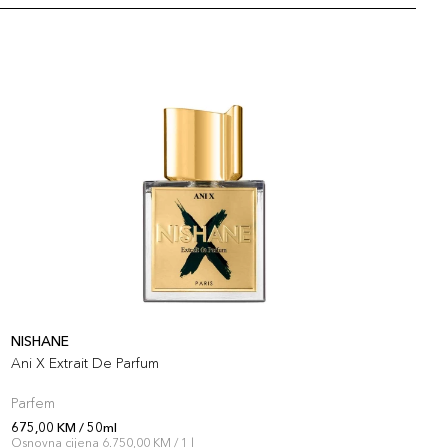
NISHANE
N
Ani X Extrait De Parfum
T
Parfem
P
675,00 KM / 50ml
6
Osnovna cijena 6.750,00 KM / 1 l
O