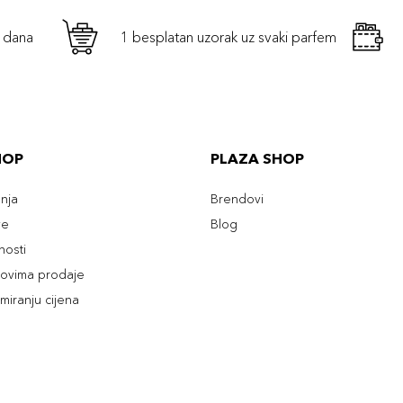
h dana
1 besplatan uzorak uz svaki parfem
HOP
PLAZA SHOP
enja
Brendovi
ve
Blog
tnosti
slovima prodaje
rmiranju cijena