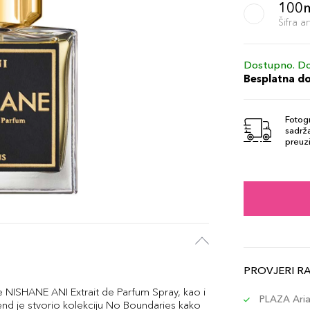
100
Šifra 
Dostupno. Do
Besplatna d
Fotogr
sadrža
preuzi
PROVJERI R
 NISHANE ANI Extrait de Parfum Spray, kao i
PLAZA Aria 
rend je stvorio kolekciju No Boundaries kako