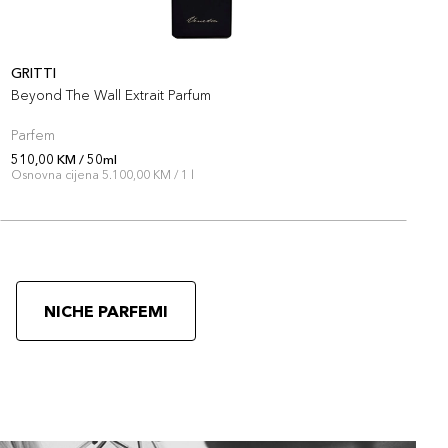
GRITTI
W
Beyond The Wall Extrait Parfum
S
Parfem
P
510,00 KM / 50ml
5
Osnovna cijena 5.100,00 KM / 1 l
NICHE PARFEMI