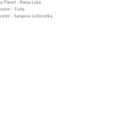
 Planet - Banja Luka
ator - Tuzla
tor - Sarajevo Ložionička