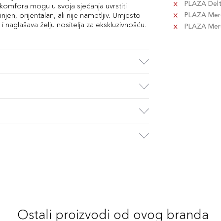
PLAZA Delta
 komfora mogu u svoja sjećanja uvrstiti
njen, orijentalan, ali nije nametljiv. Umjesto
PLAZA Merc
 naglašava želju nositelja za ekskluzivnošću.
PLAZA Merca
Ostali proizvodi od ovog branda