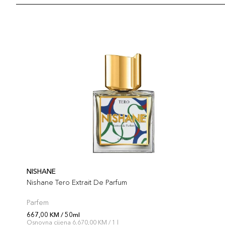
NISHANE
Nishane Tero Extrait De Parfum
Parfem
667,00 KM / 50ml
Osnovna cijena 6.670,00 KM / 1 l