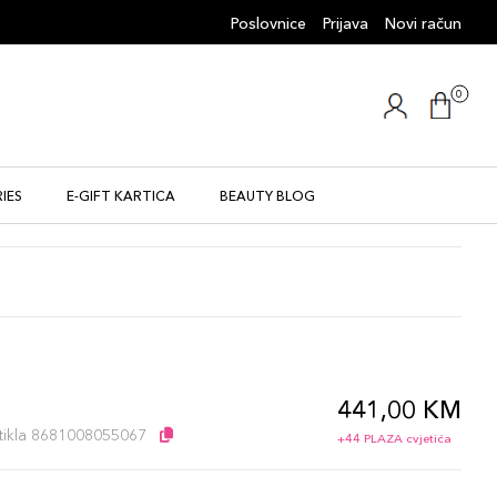
Poslovnice
Prijava
Novi račun
0
IES
E-GIFT KARTICA
BEAUTY BLOG
441,00 KM
l
artikla 8681008055067
+44 PLAZA cvjetića