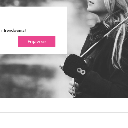
a i trendovima!
Prijavi se