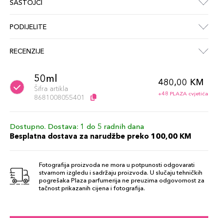
SASTOJCI
PODIJELITE
RECENZIJE
50ml
480,00 KM
Šifra artikla
+48 PLAZA cvjetića
8681008055401
Dostupno. Dostava: 1 do 5 radnih dana
Besplatna dostava za narudžbe preko 100,00 KM
Fotografija proizvoda ne mora u potpunosti odgovarati
stvarnom izgledu i sadržaju proizvoda. U slučaju tehničkih
pogrešaka Plaza parfumerija ne preuzima odgovornost za
tačnost prikazanih cijena i fotografija.