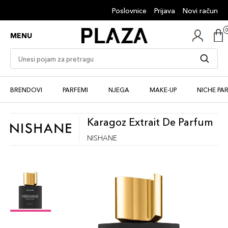
Poslovnice
Prijava
Novi račun
MENU
BRENDOVI
PARFEMI
NJEGA
MAKE-UP
NICHE PA
Karagoz Extrait De Parfum
NISHANE