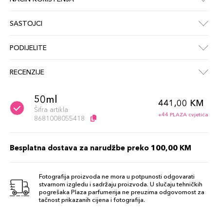
SASTOJCI
PODIJELITE
RECENZIJE
50ml
441,00 KM
Šifra artikla
+44 PLAZA cvjetića
8681008055418
Besplatna dostava za narudžbe preko 100,00 KM
Fotografija proizvoda ne mora u potpunosti odgovarati
stvarnom izgledu i sadržaju proizvoda. U slučaju tehničkih
pogrešaka Plaza parfumerija ne preuzima odgovornost za
tačnost prikazanih cijena i fotografija.