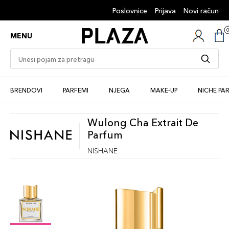
Poslovnice
Prijava
Novi račun
MENU
BRENDOVI
PARFEMI
NJEGA
MAKE-UP
NICHE PA
Wulong Cha Extrait De
Parfum
NISHANE