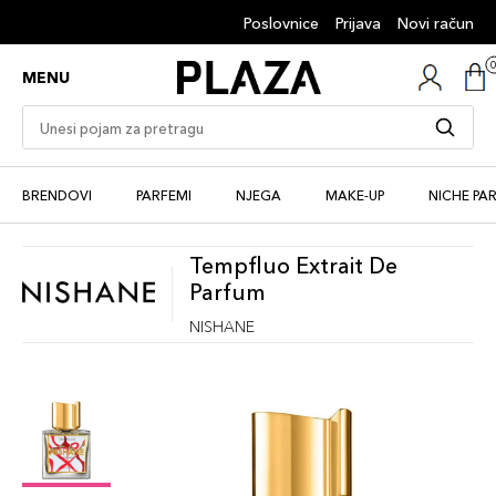
Poslovnice
Prijava
Novi račun
MENU
BRENDOVI
PARFEMI
NJEGA
MAKE-UP
NICHE PA
Tempfluo Extrait De
Parfum
NISHANE