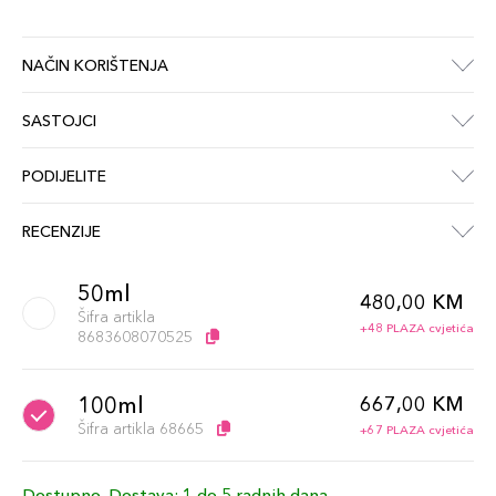
NAČIN KORIŠTENJA
SASTOJCI
PODIJELITE
RECENZIJE
50ml
480,00 KM
Šifra artikla
+48 PLAZA cvjetića
8683608070525
100ml
667,00 KM
Šifra artikla 68665
+67 PLAZA cvjetića
Dostupno. Dostava: 1 do 5 radnih dana