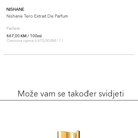
NISHANE
Nishane Tero Extrait De Parfum
Parfem
667,00 KM / 100ml
Osnovna cijena 6.670,00 KM / 1 l
Može vam se također svidjeti