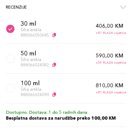
RECENZIJE
30 ml
406,00 KM
Šifra artikla
+41 PLAZA cvjetića
888066050685
50 ml
590,00 KM
Šifra artikla
+59 PLAZA cvjetića
888066024082
100 ml
810,00 KM
Šifra artikla
+81 PLAZA cvjetića
888066024099
Dostupno. Dostava: 1 do 5 radnih dana
Besplatna dostava za narudžbe preko 100,00 KM