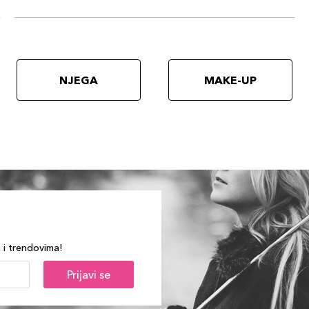
NJEGA
MAKE-UP
a i trendovima!
Prijavi se