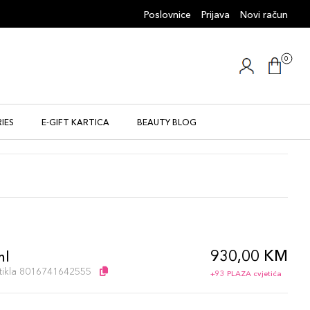
Poslovnice
Prijava
Novi račun
0
IES
E-GIFT KARTICA
BEAUTY BLOG
930,00 KM
ml
artikla 8016741642555
+93 PLAZA cvjetića