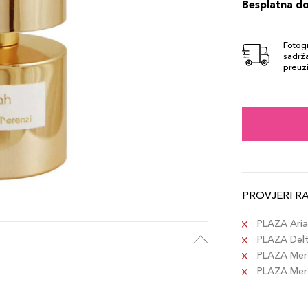
Besplatna d
Fotogr
sadrža
preuzi
PROVJERI R
PLAZA Aria 
PLAZA Delta
PLAZA Merc
PLAZA Merca