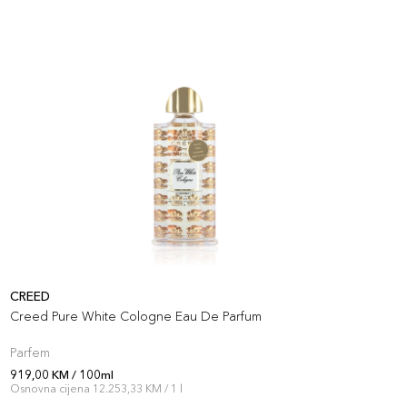
CREED
T
Creed Pure White Cologne Eau De Parfum
T
Parfem
P
919,00 KM / 100ml
8
Osnovna cijena 12.253,33 KM / 1 l
O