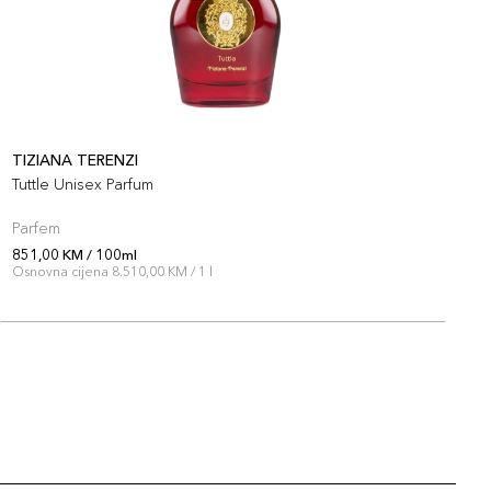
TIZIANA TERENZI
T
Tuttle Unisex Parfum
H
Parfem
P
851,00 KM / 100ml
8
Osnovna cijena 8.510,00 KM / 1 l
O