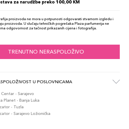
ostava za narudžbe preko 100,00 KM
afija proizvoda ne mora u potpunosti odgovarati stvarnom izgledu i
ju proizvoda. U slučaju tehničkih pogrešaka Plaza parfumerija ne
ma odgovornost za tačnost prikazanih cijena i fotografija.
TRENUTNO NERASPOLOŽIVO
ASPOLOŽIVOST U POSLOVNICAMA
Centar - Sarajevo
 Planet - Banja Luka
ator - Tuzla
tor - Sarajevo Ložionička