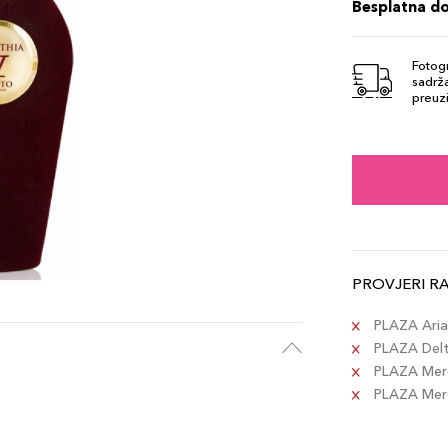
Besplatna d
Fotogr
sadrža
preuzi
PROVJERI R
PLAZA Aria 
PLAZA Delta
PLAZA Merc
PLAZA Merca