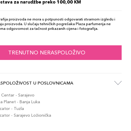
ostava za narudžbe preko 100,00 KM
afija proizvoda ne mora u potpunosti odgovarati stvarnom izgledu i
ju proizvoda. U slučaju tehničkih pogrešaka Plaza parfumerija ne
ma odgovornost za tačnost prikazanih cijena i fotografija.
TRENUTNO NERASPOLOŽIVO
ASPOLOŽIVOST U POSLOVNICAMA
Centar - Sarajevo
 Planet - Banja Luka
ator - Tuzla
tor - Sarajevo Ložionička