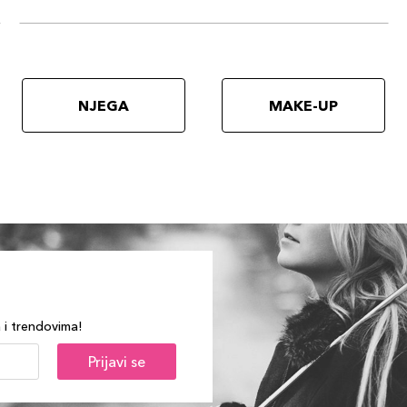
NJEGA
MAKE-UP
a i trendovima!
Prijavi se