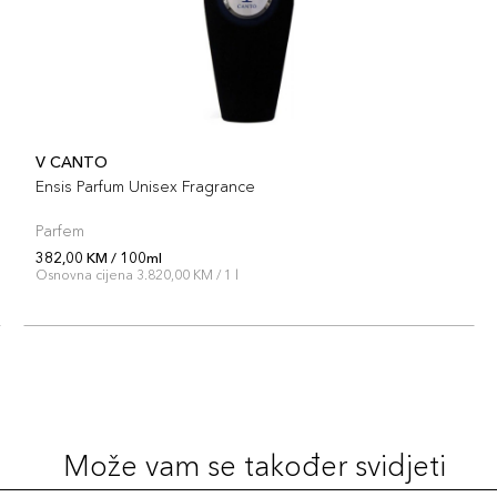
V CANTO
Ensis Parfum Unisex Fragrance
Parfem
382,00 KM / 100ml
Osnovna cijena 3.820,00 KM / 1 l
Može vam se također svidjeti