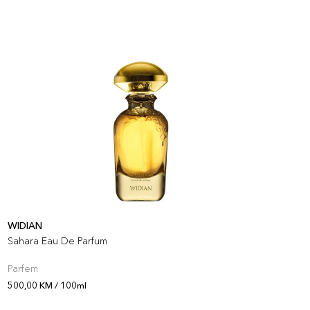
WIDIAN
X
Sahara Eau De Parfum
X
Parfem
P
500,00 KM / 100ml
5
O