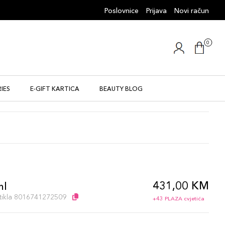
Poslovnice
Prijava
Novi račun
0
IES
E-GIFT KARTICA
BEAUTY BLOG
431,00 KM
ml
artikla 8016741272509
+43 PLAZA cvjetića