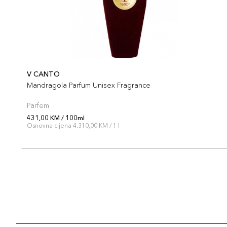
V CANTO
Mandragola Parfum Unisex Fragrance
Parfem
431,00 KM / 100ml
Osnovna cijena 4.310,00 KM / 1 l