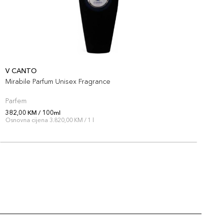
V CANTO
Mirabile Parfum Unisex Fragrance
Parfem
382,00 KM / 100ml
Osnovna cijena 3.820,00 KM / 1 l