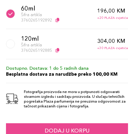
60ml
196,00 KM
Šifra artikla
+20 PLAZA cvjetića
3760265192892
120ml
304,00 KM
Šifra artikla
+30 PLAZA cvjetića
3760265192885
Dostupno. Dostava: 1 do 5 radnih dana
Besplatna dostava za narudžbe preko 100,00 KM
Fotografija proizvoda ne mora u potpunosti odgovarati
stvarnom izgledu i sadržaju proizvoda. U slučaju tehničkih
pogrešaka Plaza parfumerija ne preuzima odgovornost za
tačnost prikazanih cijena i fotografija.
DODAJ U KORPU