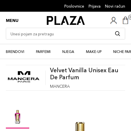
Poslovnice
Prijava
Novi račun
MENU
BRENDOVI
PARFEMI
NJEGA
MAKE-UP
NICHE PA
Velvet Vanilla Unisex Eau
De Parfum
MANCERA