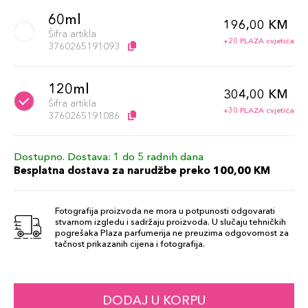
60ml
196,00 KM
Šifra artikla
+20 PLAZA cvjetića
3760265191093
120ml
304,00 KM
Šifra artikla
+30 PLAZA cvjetića
3760265191086
Dostupno. Dostava: 1 do 5 radnih dana
Besplatna dostava za narudžbe preko 100,00 KM
Fotografija proizvoda ne mora u potpunosti odgovarati
stvarnom izgledu i sadržaju proizvoda. U slučaju tehničkih
pogrešaka Plaza parfumerija ne preuzima odgovornost za
tačnost prikazanih cijena i fotografija.
DODAJ U KORPU