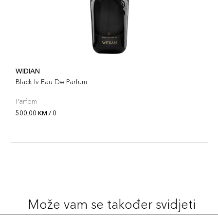
WIDIAN
Black Iv Eau De Parfum
Parfem
500,00 KM / 0
Može vam se također svidjeti