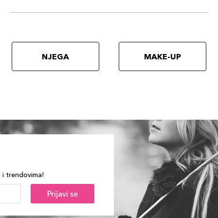
NJEGA
MAKE-UP
a i trendovima!
Prijavi se