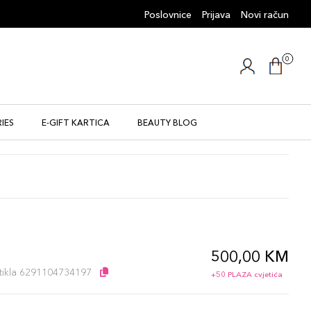
Poslovnice
Prijava
Novi račun
0
IES
E-GIFT KARTICA
BEAUTY BLOG
500,00 KM
artikla 6291104734197
+50 PLAZA cvjetića