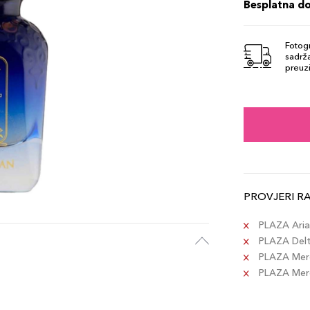
Besplatna d
Fotogr
sadrža
preuzi
PROVJERI R
PLAZA Aria 
PLAZA Delta
PLAZA Merc
PLAZA Merca