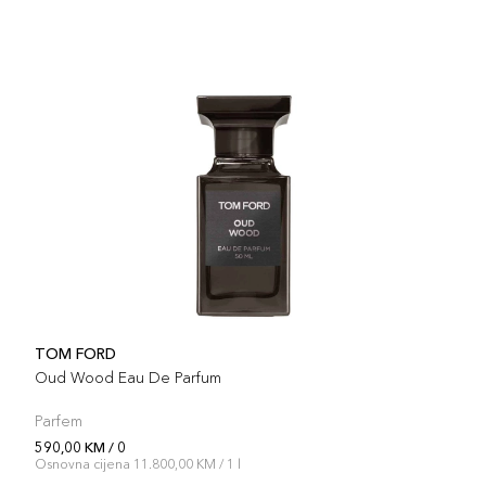
TOM FORD
Oud Wood Eau De Parfum
Parfem
590,00 KM / 0
Osnovna cijena 11.800,00 KM / 1 l