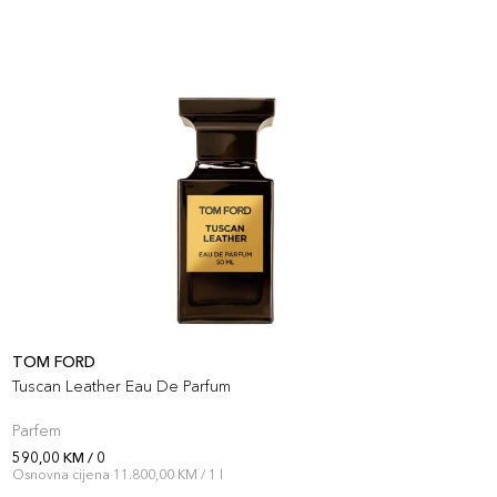
TOM FORD
T
Tuscan Leather Eau De Parfum
S
Parfem
P
590,00 KM / 0
5
Osnovna cijena 11.800,00 KM / 1 l
O