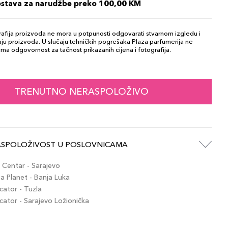
ostava za narudžbe preko 100,00 KM
afija proizvoda ne mora u potpunosti odgovarati stvarnom izgledu i
ju proizvoda. U slučaju tehničkih pogrešaka Plaza parfumerija ne
ma odgovornost za tačnost prikazanih cijena i fotografija.
TRENUTNO NERASPOLOŽIVO
ASPOLOŽIVOST U POSLOVNICAMA
Centar - Sarajevo
 Planet - Banja Luka
ator - Tuzla
tor - Sarajevo Ložionička