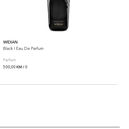
WIDIAN
W
Black I Eau De Parfum
B
Parfem
P
500,00 KM / 0
5