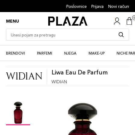
Poslovnice
Prijava
Novi račun
MENU
BRENDOVI
PARFEMI
NJEGA
MAKE-UP
NICHE PA
Liwa Eau De Parfum
WIDIAN