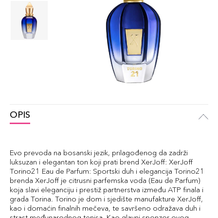
OPIS
Evo prevoda na bosanski jezik, prilagođenog da zadrži
luksuzan i elegantan ton koji prati brend XerJoff: XerJoff
Torino21 Eau de Parfum: Sportski duh i elegancija Torino21
brenda XerJoff je citrusni parfemska voda (Eau de Parfum)
koja slavi eleganciju i prestiž partnerstva između ATP finala i
grada Torina. Torino je dom i sjedište manufakture XerJoff,
kao i domaćin finalnih mečeva, te savršeno odražava duh i
strast međunarodnog tenisa. Kao glavni sponzor ovog