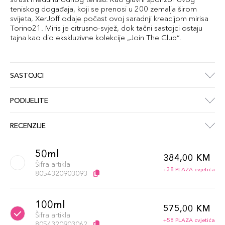
teniskog događaja, koji se prenosi u 200 zemalja širom
svijeta, XerJoff odaje počast ovoj saradnji kreacijom mirisa
Torino21. Miris je citrusno-svjež, dok tačni sastojci ostaju
tajna kao dio ekskluzivne kolekcije „Join The Club“.
SASTOJCI
PODIJELITE
RECENZIJE
50ml
384,00 KM
Šifra artikla
+38 PLAZA cvjetića
8054320903093
100ml
575,00 KM
Šifra artikla
+58 PLAZA cvjetića
8054320903062