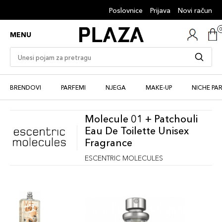
Poslovnice
Prijava
Novi račun
MENU
BRENDOVI
PARFEMI
NJEGA
MAKE-UP
NICHE PA
Molecule 01 + Patchouli
Eau De Toilette Unisex
Fragrance
ESCENTRIC MOLECULES