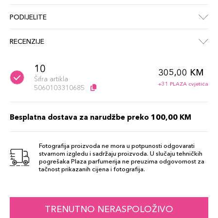
PODIJELITE
RECENZIJE
10
305,00 KM
Šifra artikla
+31 PLAZA cvjetića
5060103310685
Besplatna dostava za narudžbe preko 100,00 KM
Fotografija proizvoda ne mora u potpunosti odgovarati
stvarnom izgledu i sadržaju proizvoda. U slučaju tehničkih
pogrešaka Plaza parfumerija ne preuzima odgovornost za
tačnost prikazanih cijena i fotografija.
TRENUTNO NERASPOLOŽIVO