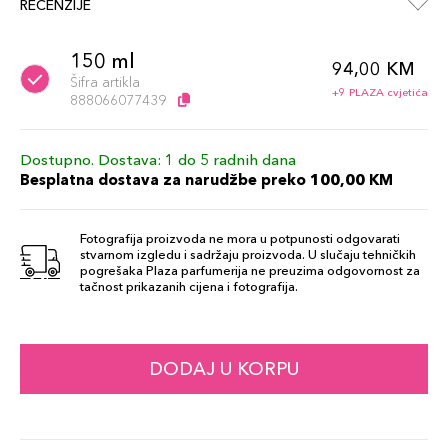
RECENZIJE
150 ml
94,00 KM
Šifra artikla
+9 PLAZA cvjetića
888066077439
Dostupno. Dostava: 1 do 5 radnih dana
Besplatna dostava za narudžbe preko 100,00 KM
Fotografija proizvoda ne mora u potpunosti odgovarati
stvarnom izgledu i sadržaju proizvoda. U slučaju tehničkih
pogrešaka Plaza parfumerija ne preuzima odgovornost za
tačnost prikazanih cijena i fotografija.
DODAJ U KORPU