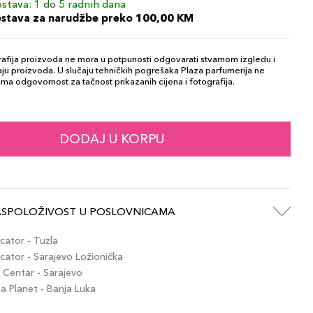
stava: 1 do 5 radnih dana
ostava za narudžbe preko 100,00 KM
afija proizvoda ne mora u potpunosti odgovarati stvarnom izgledu i
ju proizvoda. U slučaju tehničkih pogrešaka Plaza parfumerija ne
ma odgovornost za tačnost prikazanih cijena i fotografija.
DODAJ U KORPU
ASPOLOŽIVOST U POSLOVNICAMA
ator - Tuzla
ator - Sarajevo Ložionička
Centar - Sarajevo
 Planet - Banja Luka