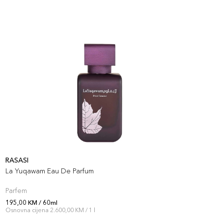
RASASI
M
La Yuqawam Eau De Parfum
I
Parfem
P
195,00 KM / 60ml
1
Osnovna cijena 2.600,00 KM / 1 l
O