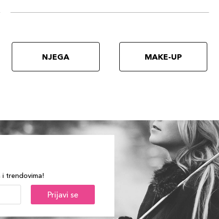
NJEGA
MAKE-UP
a i trendovima!
Prijavi se