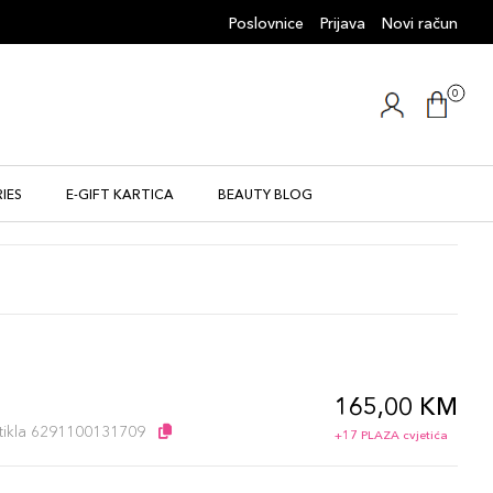
Poslovnice
Prijava
Novi račun
0
IES
E-GIFT KARTICA
BEAUTY BLOG
165,00 KM
l
artikla 6291100131709
+17 PLAZA cvjetića