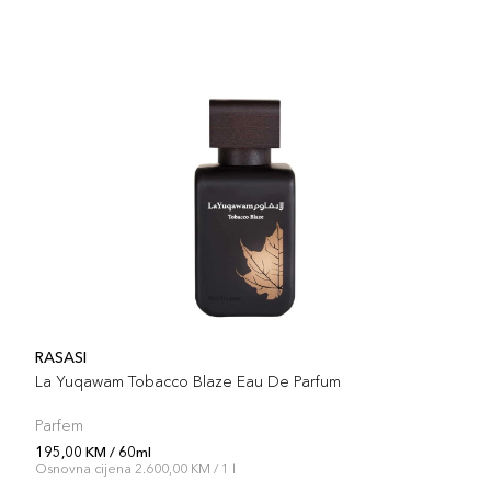
RASASI
La Yuqawam Tobacco Blaze Eau De Parfum
Parfem
195,00 KM / 60ml
Osnovna cijena 2.600,00 KM / 1 l