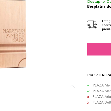
Dostupno. Do
Besplatna d
Fotogr
sadrža
preuzi
PROVJERI R
PLAZA Merc
PLAZA Merc
PLAZA Aria 
PLAZA Delta