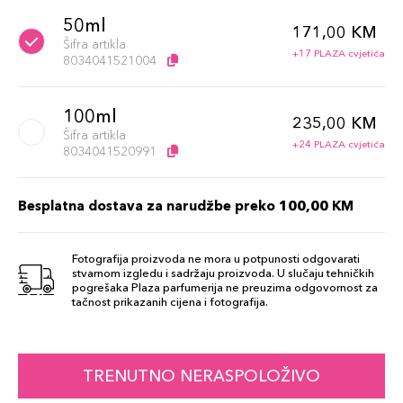
50ml
171,00 KM
Šifra artikla
+17 PLAZA cvjetića
8034041521004
100ml
235,00 KM
Šifra artikla
+24 PLAZA cvjetića
8034041520991
Besplatna dostava za narudžbe preko 100,00 KM
Fotografija proizvoda ne mora u potpunosti odgovarati
stvarnom izgledu i sadržaju proizvoda. U slučaju tehničkih
pogrešaka Plaza parfumerija ne preuzima odgovornost za
tačnost prikazanih cijena i fotografija.
TRENUTNO NERASPOLOŽIVO