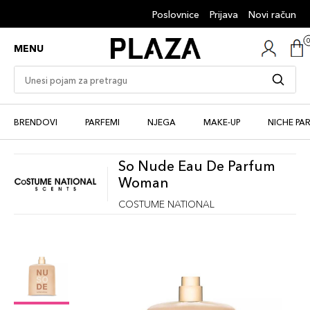
Poslovnice
Prijava
Novi račun
MENU
BRENDOVI
PARFEMI
NJEGA
MAKE-UP
NICHE PA
So Nude Eau De Parfum
Woman
COSTUME NATIONAL