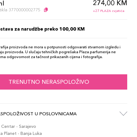
274,00 KM
ml
artikla 3770000002775
+27 PLAZA cvjetića
ostava za narudžbe preko 100,00 KM
afija proizvoda ne mora u potpunosti odgovarati stvarnom izgledu i
ju proizvoda. U slučaju tehničkih pogrešaka Plaza parfumerija ne
ma odgovornost za tačnost prikazanih cijena i fotografija.
TRENUTNO NERASPOLOŽIVO
ASPOLOŽIVOST U POSLOVNICAMA
Centar - Sarajevo
 Planet - Banja Luka