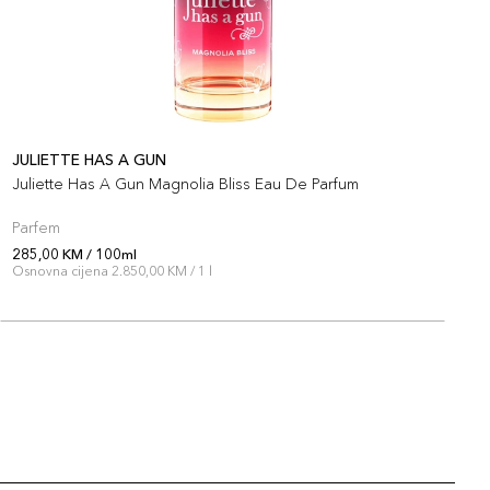
JULIETTE HAS A GUN
J
Juliette Has A Gun Magnolia Bliss Eau De Parfum
J
Parfem
P
285,00 KM / 100ml
2
Osnovna cijena 2.850,00 KM / 1 l
O