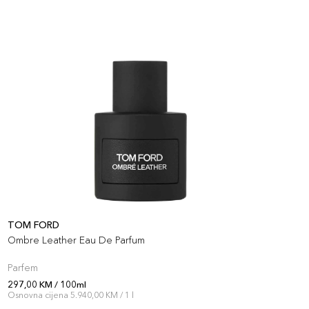
TOM FORD
J
Ombre Leather Eau De Parfum
J
Parfem
P
297,00 KM / 100ml
2
Osnovna cijena 5.940,00 KM / 1 l
O