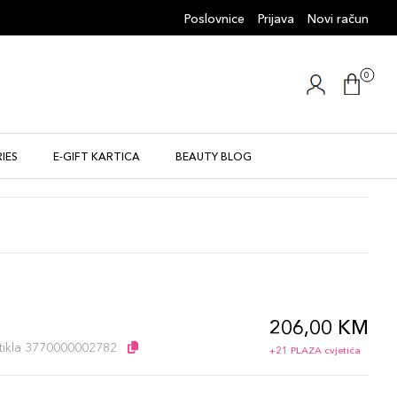
Poslovnice
Prijava
Novi račun
0
IES
E-GIFT KARTICA
BEAUTY BLOG
206,00 KM
l
artikla 3770000002782
+21 PLAZA cvjetića