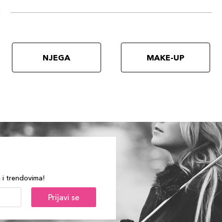
NJEGA
MAKE-UP
a i trendovima!
Prijavi se