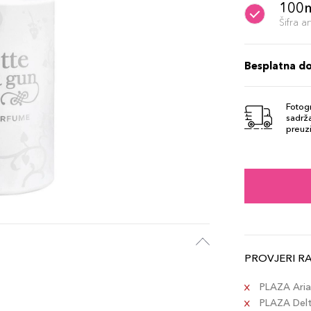
100
Šifra 
Besplatna d
Fotogr
sadrža
preuzi
PROVJERI R
PLAZA Aria 
PLAZA Delta