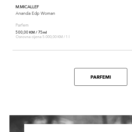
M.MICALLEF
Ananda Edp Woman
Parfem
500,00 KM / 75ml
Osnovna cijena 5.000,00 KM / 1 l
PARFEMI