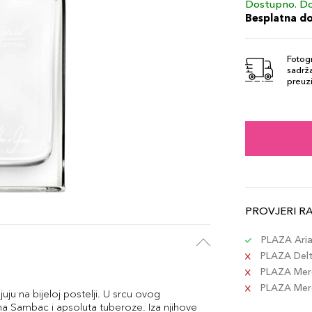
Dostupno. Do
Besplatna d
Fotogr
sadrža
preuzi
PROVJERI R
PLAZA Aria 
PLAZA Delta
PLAZA Merc
PLAZA Merca
njuju na bijeloj postelji. U srcu ovog
ina Sambac i apsoluta tuberoze. Iza njihove