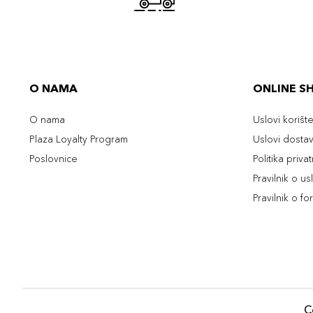
O NAMA
ONLINE S
O nama
Uslovi korišt
Plaza Loyalty Program
Uslovi dosta
Poslovnice
Politika priva
Pravilnik o u
Pravilnik o fo
C