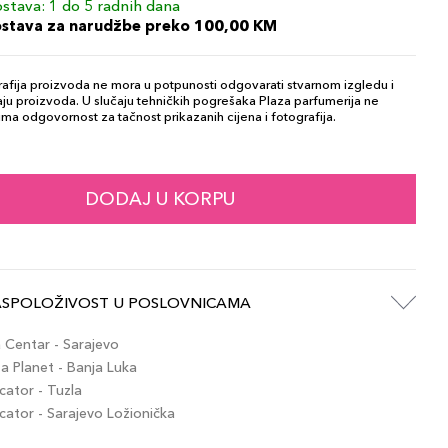
stava: 1 do 5 radnih dana
ostava za narudžbe preko 100,00 KM
afija proizvoda ne mora u potpunosti odgovarati stvarnom izgledu i
ju proizvoda. U slučaju tehničkih pogrešaka Plaza parfumerija ne
ma odgovornost za tačnost prikazanih cijena i fotografija.
DODAJ U KORPU
ASPOLOŽIVOST U POSLOVNICAMA
Centar - Sarajevo
 Planet - Banja Luka
ator - Tuzla
tor - Sarajevo Ložionička