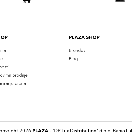
HOP
PLAZA SHOP
enja
Brendovi
ve
Blog
tnosti
slovima prodaje
rmiranju cijena
opyright 2026
PLAZA
- "DP Lux Distribution" d.o.o. Banja Lu