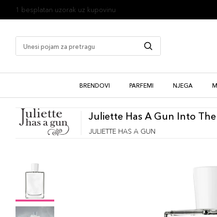
1 besplatan uzorak uz kupovinu
BRENDOVI
PARFEMI
NJEGA
M
Juliette Has A Gun Into Th
JULIETTE HAS A GUN