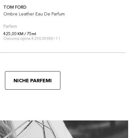
TOM FORD
T
Ombre Leather Eau De Parfum
B
Parfem
P
425,00 KM / 75ml
4
Osnovna cijena 4.250,00 KM / 1 l
O
NICHE PARFEMI