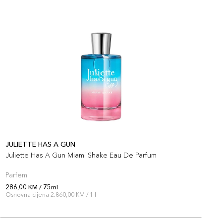
JULIETTE HAS A GUN
J
Juliette Has A Gun Miami Shake Eau De Parfum
J
Parfem
P
286,00 KM / 75ml
2
Osnovna cijena 2.860,00 KM / 1 l
O