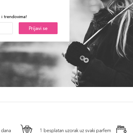
a i trendovima!
Prijavi se
h dana
1 besplatan uzorak uz svaki parfem