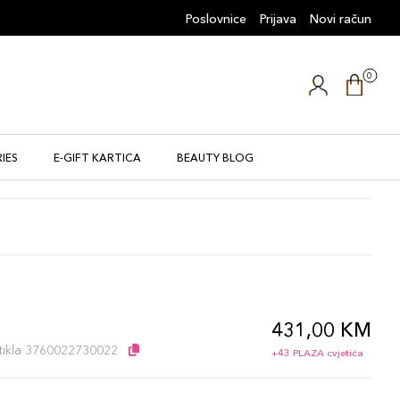
Poslovnice
Prijava
Novi račun
0
IES
E-GIFT KARTICA
BEAUTY BLOG
431,00 KM
l
artikla 3760022730022
+43 PLAZA cvjetića