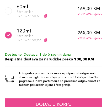
60ml
169,00 KM
Šifra artikla
+17 PLAZA cvjetića
3760265190973
120ml
265,00 KM
Šifra artikla
+27 PLAZA cvjetića
3760265190966
Dostupno. Dostava: 1 do 5 radnih dana
Besplatna dostava za narudžbe preko 100,00 KM
Fotografija proizvoda ne mora u potpunosti odgovarati
stvarnom izgledu i sadržaju proizvoda. U slučaju tehničkih
pogrešaka Plaza parfumerija ne preuzima odgovornost za
tačnost prikazanih cijena i fotografija.
DODAJ U KORPU