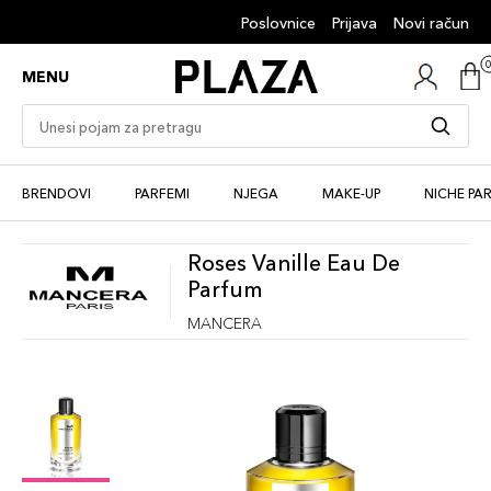
Poslovnice
Prijava
Novi račun
MENU
BRENDOVI
PARFEMI
NJEGA
MAKE-UP
NICHE PA
Roses Vanille Eau De
Parfum
MANCERA