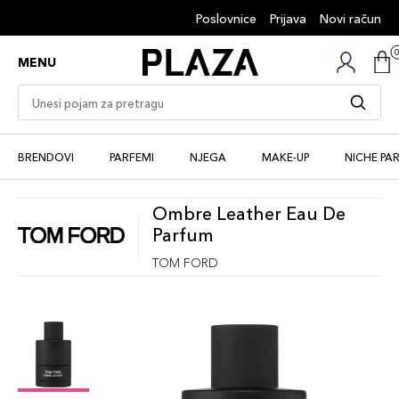
Poslovnice
Prijava
Novi račun
MENU
BRENDOVI
PARFEMI
NJEGA
MAKE-UP
NICHE PA
Ombre Leather Eau De
Parfum
TOM FORD