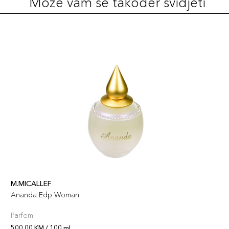
Može vam se također svidjeti
M.MICALLEF
Ananda Edp Woman
Parfem
500,00 KM / 100 ml