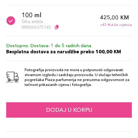
100 ml
425,00 KM
Šifra artikla
+43 PLAZA cvjetića
888066075145
Dostupno. Dostava: 1 do 5 radnih dana
Besplatna dostava za narudžbe preko 100,00 KM
Fotografija proizvoda ne mora u potpunosti odgovarati
stvarnom izgledu i sadržaju proizvoda. U slučaju tehničkih
pogrešaka Plaza parfumerija ne preuzima odgovornost za
tačnost prikazanih cijena i fotografija.
DODAJ U KORPU