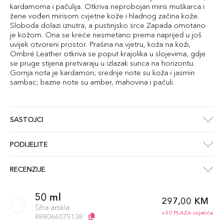
kardamoma i pačulija. Otkriva neprobojan miris muškarca i
žene vođen mirisom cvjetne kože i hladnog začina kože.
Sloboda dolazi iznutra, a pustinjsko srce Zapada omotano
je kožom. Ona se kreće nesmetano prema naprijed u još
uvijek otvoreni prostor. Prašina na vjetru, koža na koži,
Ombré Leather otkriva se poput krajolika u slojevima, gdje
se pruge stijena pretvaraju u izlazak sunca na horizontu.
Gornja nota je kardamon; srednje note su koža i jasmin
sambac; bazne note su amber, mahovina i pačuli.
SASTOJCI
PODIJELITE
RECENZIJE
50 ml
297,00 KM
Šifra artikla
+30 PLAZA cvjetića
888066075138