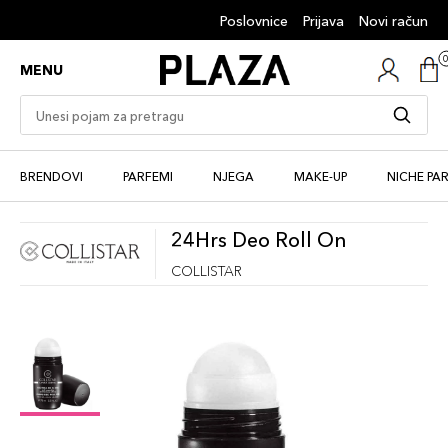
Poslovnice
Prijava
Novi račun
MENU
BRENDOVI
PARFEMI
NJEGA
MAKE-UP
NICHE PA
24Hrs Deo Roll On
COLLISTAR