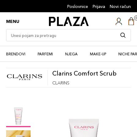
Poslovnice
Prijava
Novi račun
MENU
BRENDOVI
PARFEMI
NJEGA
MAKE-UP
NICHE PA
Clarins Comfort Scrub
CLARINS