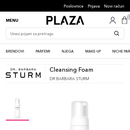
Poslovnice
Prijava
Novi račun
MENU
BRENDOVI
PARFEMI
NJEGA
MAKE-UP
NICHE PA
Cleansing Foam
DR BARBARA STURM