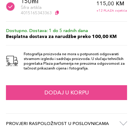
150ml
115,00 KM
Šifra artikla
+12 PLAZA cvjetića
4015165343363
Dostupno. Dostava: 1 do 5 radnih dana
Besplatna dostava za narudžbe preko 100,00 KM
Fotografija proizvoda ne mora u potpunosti odgovarati
stvarnom izgledu i sadržaju proizvoda. U slučaju tehničkih
pogrešaka Plaza parfumerija ne preuzima odgovornost za
tačnost prikazanih cijena i fotografija.
DODAJ U KORPU
PROVJERI RASPOLOŽIVOST U POSLOVNICAMA