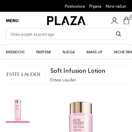
Poslovnice
Prijava
Novi račun
MENU
BRENDOVI
PARFEMI
NJEGA
MAKE-UP
NICHE PA
Soft Infusion Lotion
Estee Lauder