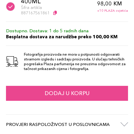
400ML
98,00 KM
Šifra artikla
+10 PLAZA cvjetića
887167561861
Dostupno. Dostava: 1 do 5 radnih dana
Besplatna dostava za narudžbe preko 100,00 KM
Fotografija proizvoda ne mora u potpunosti odgovarati
stvarnom izgledu i sadržaju proizvoda. U slučaju tehničkih
pogrešaka Plaza parfumerija ne preuzima odgovornost za
tačnost prikazanih cijena i fotografija.
DODAJ U KORPU
PROVJERI RASPOLOŽIVOST U POSLOVNICAMA