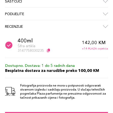
SASTOJCI
PODIJELITE
RECENZIJE
400ml
142,00 KM
Šifra artikla
+14 PLAZA cvjetića
3147758030235
Dostupno. Dostava: 1 do 5 radnih dana
Besplatna dostava za narudžbe preko 100,00 KM
Fotografija proizvoda ne mora u potpunosti odgovarati
stvarnom izgledu i sadržaju proizvoda. U slučaju tehničkih
pogrešaka Plaza parfumerija ne preuzima odgovornost za
tačnost prikazanih cijena i fotografija.