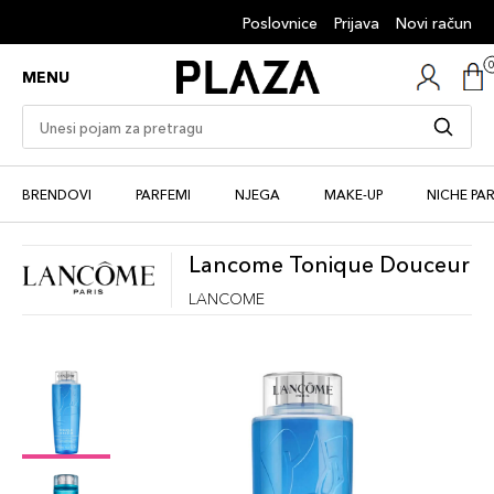
Poslovnice
Prijava
Novi račun
MENU
BRENDOVI
PARFEMI
NJEGA
MAKE-UP
NICHE PA
Lancome Tonique Douceur
LANCOME