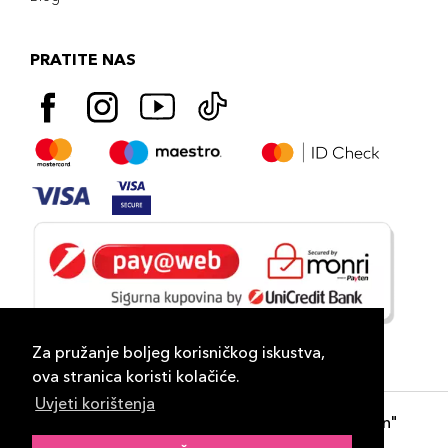
PRATITE NAS
Za pružanje boljeg korisničkog iskustva,
ova stranica koristi kolačiće.
Uvjeti korištenja
Copyright 2026
PLAZA
- "DP Lux Distribution"
d.o.o. Banja Luka