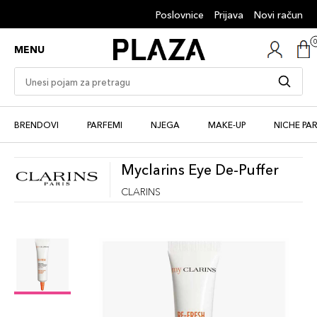
Poslovnice
Prijava
Novi račun
MENU
BRENDOVI
PARFEMI
NJEGA
MAKE-UP
NICHE PA
Myclarins Eye De-Puffer
CLARINS