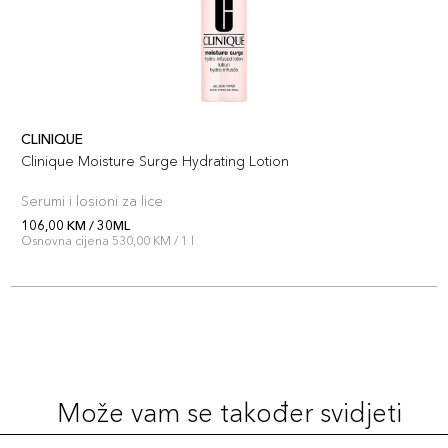
CLINIQUE
Clinique Moisture Surge Hydrating Lotion
Serumi i losioni za lice
106,00 KM / 30ML
Osnovna cijena 530,00 KM / 1 l
Može vam se također svidjeti