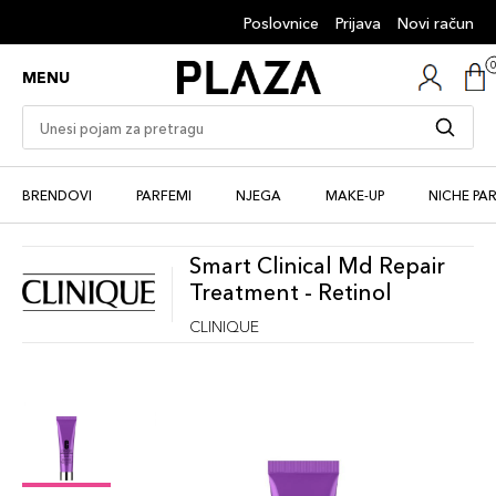
Poslovnice
Prijava
Novi račun
MENU
BRENDOVI
PARFEMI
NJEGA
MAKE-UP
NICHE PA
Smart Clinical Md Repair
Treatment - Retinol
CLINIQUE