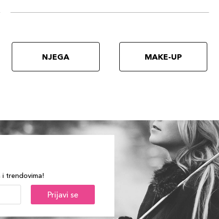
NJEGA
MAKE-UP
a i trendovima!
Prijavi se