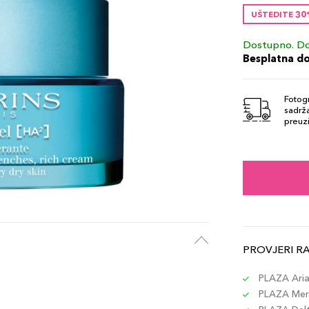
UŠTEDITE 3
Dostupno. Do
Besplatna d
Fotogr
sadrža
preuzi
PROVJERI R
PLAZA Aria 
PLAZA Merc