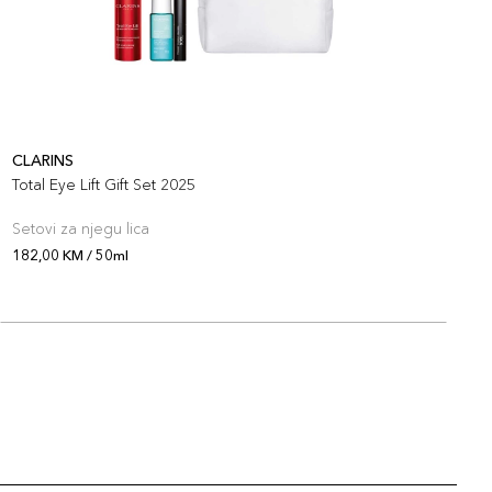
CLARINS
C
Total Eye Lift Gift Set 2025
T
Setovi za njegu lica
S
182,00 KM / 50ml
1
O