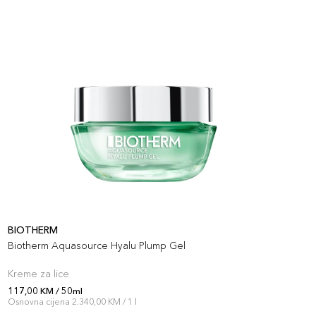
BIOTHERM
B
Biotherm Aquasource Hyalu Plump Gel
B
N
Kreme za lice
K
117,00 KM / 50ml
1
Osnovna cijena 2.340,00 KM / 1 l
O