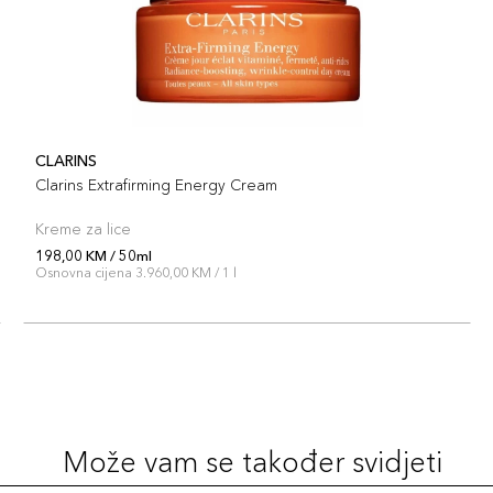
CLARINS
Clarins Extrafirming Energy Cream
Kreme za lice
198,00 KM / 50ml
Osnovna cijena 3.960,00 KM / 1 l
Može vam se također svidjeti