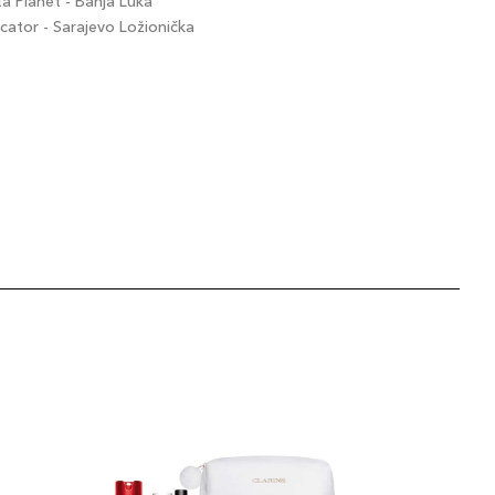
 Planet - Banja Luka
ator - Sarajevo Ložionička