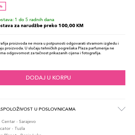
0%
stava: 1 do 5 radnih dana
ostava za narudžbe preko 100,00 KM
afija proizvoda ne mora u potpunosti odgovarati stvarnom izgledu i
ju proizvoda. U slučaju tehničkih pogrešaka Plaza parfumerija ne
ma odgovornost za tačnost prikazanih cijena i fotografija.
DODAJ U KORPU
ASPOLOŽIVOST U POSLOVNICAMA
Centar - Sarajevo
ator - Tuzla