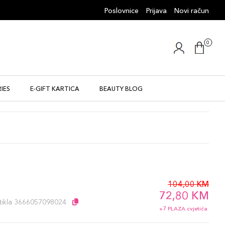
Poslovnice
Prijava
Novi račun
0
IES
E-GIFT KARTICA
BEAUTY BLOG
104,00 KM
l
72,80 KM
artikla 3666057098024
+7 PLAZA cvjetića