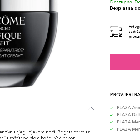
Dostupno. Do
Besplatna d
Fotogr
sadrža
preuzi
PROVJERI R
PLAZA Aria 
PLAZA Delta
PLAZA Merc
PLAZA Merc
nzivnu njegu tijekom noći. Bogata formula
ciju zaštitnog sloja kože. Već nakon