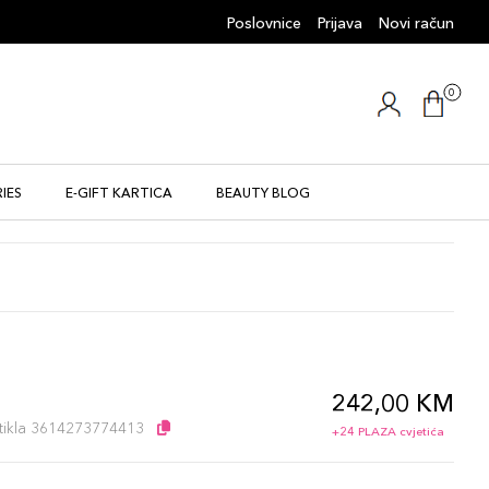
Poslovnice
Prijava
Novi račun
0
IES
E-GIFT KARTICA
BEAUTY BLOG
242,00 KM
l
artikla 3614273774413
+24 PLAZA cvjetića