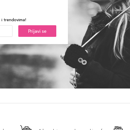
a i trendovima!
Prijavi se