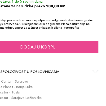
stava: 1 do 5 radnih dana
ostava za narudžbe preko 100,00 KM
afija proizvoda ne mora u potpunosti odgovarati stvarnom izgledu i
ju proizvoda. U slučaju tehničkih pogrešaka Plaza parfumerija ne
ma odgovornost za tačnost prikazanih cijena i fotografija.
DODAJ U KORPU
ASPOLOŽIVOST U POSLOVNICAMA
Centar - Sarajevo
 Planet - Banja Luka
ator - Tuzla
ator - Sarajevo Ložionička