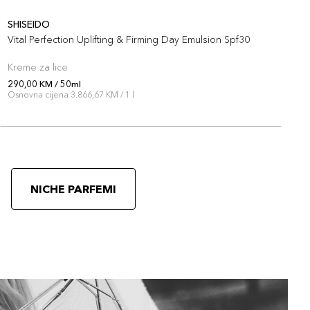
SHISEIDO
S
Vital Perfection Uplifting & Firming Day Emulsion Spf30
V
Kreme za lice
K
290,00 KM / 50ml
2
Osnovna cijena 3.866,67 KM / 1 l
O
NICHE PARFEMI