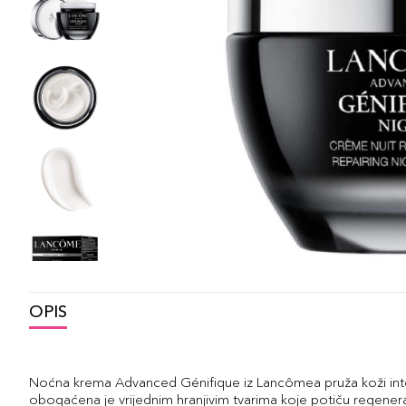
OPIS
Noćna krema Advanced Génifique iz Lancômea pruža koži inte
obogaćena je vrijednim hranjivim tvarima koje potiču regenera