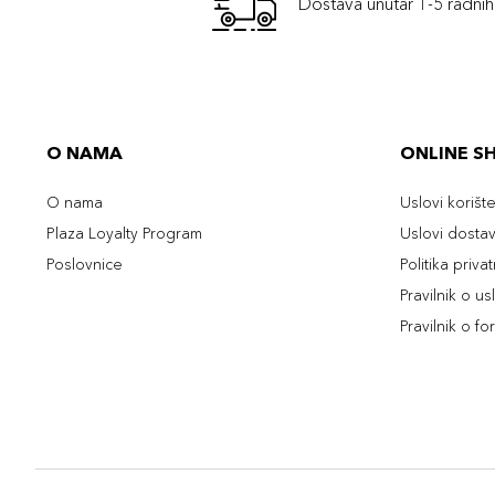
Dostava unutar 1-5 radni
O NAMA
ONLINE S
O nama
Uslovi korišt
Plaza Loyalty Program
Uslovi dosta
Poslovnice
Politika priva
Pravilnik o u
Pravilnik o fo