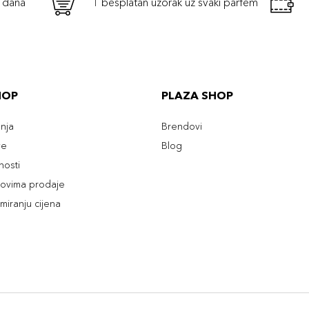
h dana
1 besplatan uzorak uz svaki parfem
HOP
PLAZA SHOP
enja
Brendovi
ve
Blog
tnosti
slovima prodaje
rmiranju cijena