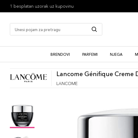
1 besplatan uzorak uz kupovinu
BRENDOVI
PARFEMI
NJEGA
M
Lancome Génifique Creme D
LANCOME