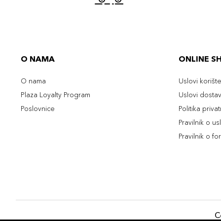
O NAMA
ONLINE S
O nama
Uslovi korišt
Plaza Loyalty Program
Uslovi dosta
Poslovnice
Politika priva
Pravilnik o u
Pravilnik o fo
C