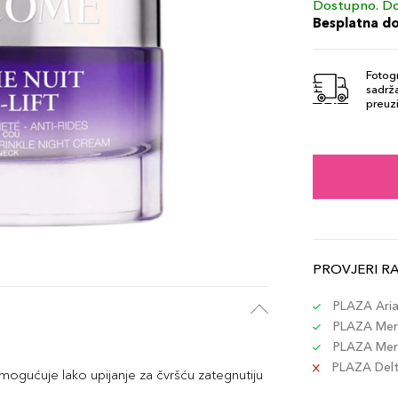
Dostupno. Do
Besplatna d
Fotogr
sadrža
preuzi
PROVJERI R
PLAZA Aria 
PLAZA Merc
PLAZA Merc
PLAZA Delta
omogućuje lako upijanje za čvršću zategnutiju