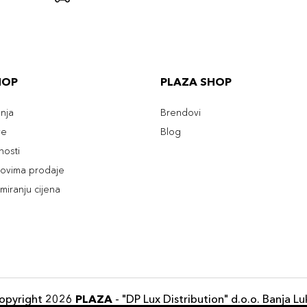
HOP
PLAZA SHOP
enja
Brendovi
ve
Blog
tnosti
slovima prodaje
rmiranju cijena
opyright 2026
PLAZA
- "DP Lux Distribution" d.o.o. Banja Lu