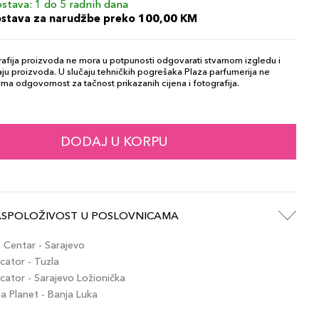
stava: 1 do 5 radnih dana
ostava za narudžbe preko 100,00 KM
afija proizvoda ne mora u potpunosti odgovarati stvarnom izgledu i
ju proizvoda. U slučaju tehničkih pogrešaka Plaza parfumerija ne
ma odgovornost za tačnost prikazanih cijena i fotografija.
DODAJ U KORPU
ASPOLOŽIVOST U POSLOVNICAMA
Centar - Sarajevo
ator - Tuzla
ator - Sarajevo Ložionička
 Planet - Banja Luka