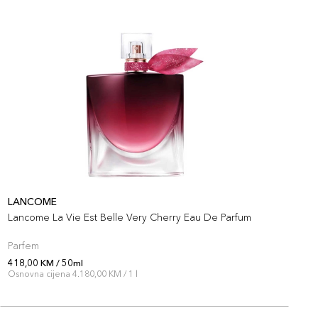
LANCOME
L
Lancome La Vie Est Belle Very Cherry Eau De Parfum
L
Parfem
S
418,00 KM / 50ml
3
Osnovna cijena 4.180,00 KM / 1 l