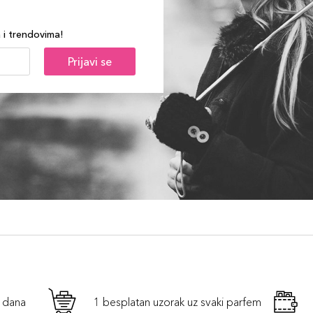
a i trendovima!
Prijavi se
h dana
1 besplatan uzorak uz svaki parfem