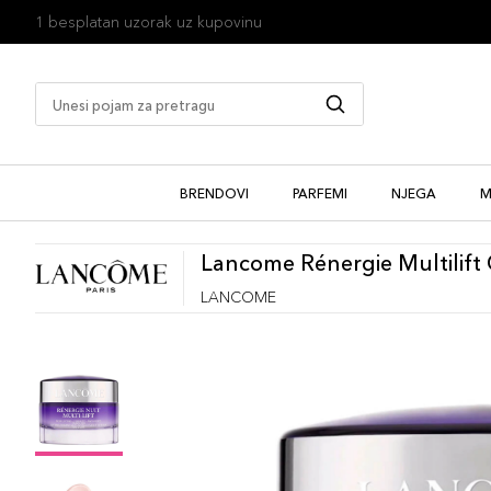
1 besplatan uzorak uz kupovinu
BRENDOVI
PARFEMI
NJEGA
M
Lancome Rénergie Multilift
LANCOME