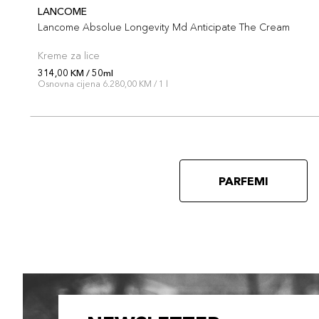
LANCOME
Lancome Absolue Longevity Md Anticipate The Cream
Kreme za lice
314,00 KM / 50ml
Osnovna cijena 6.280,00 KM / 1 l
PARFEMI