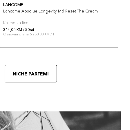
LANCOME
S
Lancome Absolue Longevity Md Reset The Cream
D
Kreme za lice
K
314,00 KM / 50ml
3
Osnovna cijena 6.280,00 KM / 1 l
O
NICHE PARFEMI