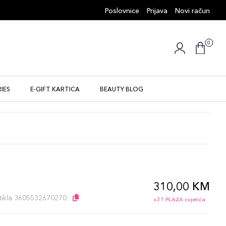
Poslovnice
Prijava
Novi račun
0
IES
E-GIFT KARTICA
BEAUTY BLOG
310,00 KM
l
artikla 3605532670270
+31 PLAZA cvjetića