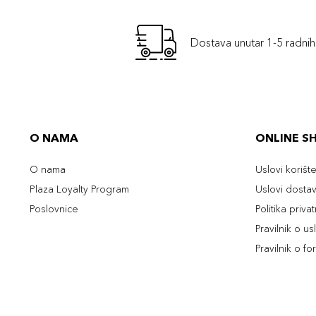
Dostava unutar 1-5 radni
O NAMA
ONLINE S
O nama
Uslovi korišt
Plaza Loyalty Program
Uslovi dosta
Poslovnice
Politika priva
Pravilnik o u
Pravilnik o fo