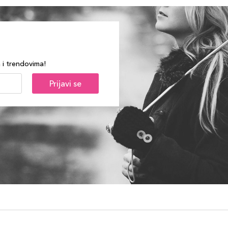
a i trendovima!
Prijavi se