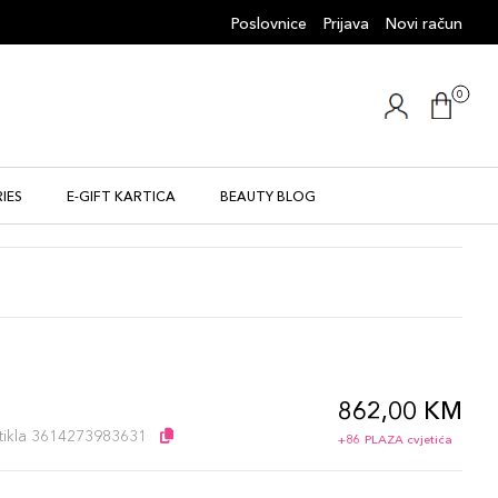
Poslovnice
Prijava
Novi račun
0
IES
E-GIFT KARTICA
BEAUTY BLOG
862,00 KM
l
artikla 3614273983631
+86 PLAZA cvjetića