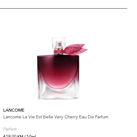
LANCOME
L
Lancome La Vie Est Belle Very Cherry Eau De Parfum
L
Parfem
S
418,00 KM / 50ml
3