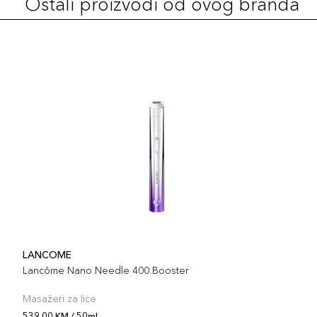
Ostali proizvodi od ovog branda
LANCOME
Lancôme Nano Needle 400 Booster
Masažeri za lice
539,00 KM / 50ml