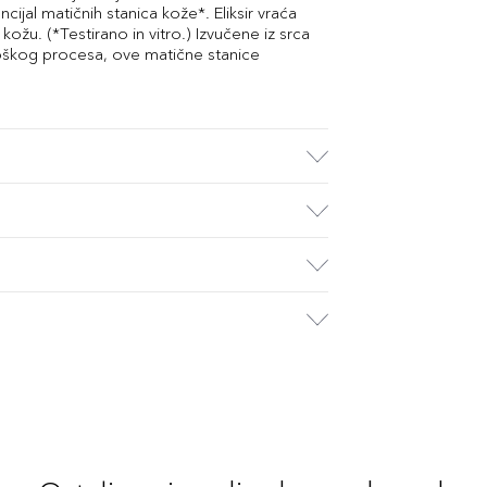
cijal matičnih stanica kože*. Eliksir vraća
 kožu. (*Testirano in vitro.) Izvučene iz srca
škog procesa, ove matične stanice