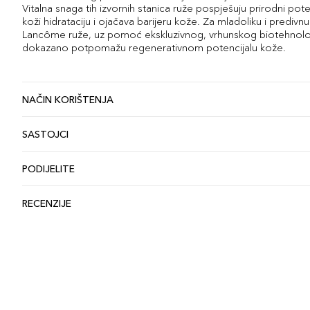
Vitalna snaga tih izvornih stanica ruže pospješuju prirodni poten
koži hidrataciju i ojačava barijeru kože. Za mladoliku i predivnu
Lancôme ruže, uz pomoć ekskluzivnog, vrhunskog biotehnolo
dokazano potpomažu regenerativnom potencijalu kože.
NAČIN KORIŠTENJA
SASTOJCI
PODIJELITE
RECENZIJE