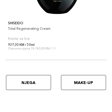
SHISEIDO
Total Regenerating Cream
Kreme za lice
937,00 KM / 50ml
Osnovna cijena 18.740,00 KM / 1 l
NJEGA
MAKE-UP