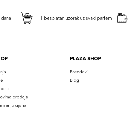
h dana
1 besplatan uzorak uz svaki parfem
HOP
PLAZA SHOP
enja
Brendovi
ve
Blog
tnosti
slovima prodaje
rmiranju cijena