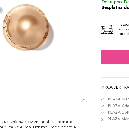
Dostupno. Do
Besplatna d
Fotogr
sadrža
preuzi
PROVJERI R
PLAZA Merc
PLAZA Aria 
PLAZA Delta
PLAZA Merc
dom, usavršena kroz znanost. Uz pomoć
ice ruže koje imaju iznimnu moć obnove.