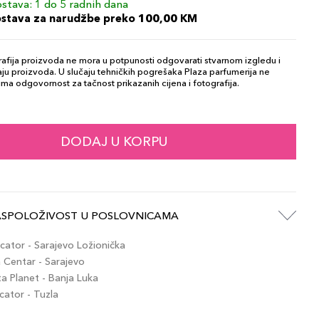
stava: 1 do 5 radnih dana
ostava za narudžbe preko 100,00 KM
afija proizvoda ne mora u potpunosti odgovarati stvarnom izgledu i
ju proizvoda. U slučaju tehničkih pogrešaka Plaza parfumerija ne
ma odgovornost za tačnost prikazanih cijena i fotografija.
DODAJ U KORPU
ASPOLOŽIVOST U POSLOVNICAMA
ator - Sarajevo Ložionička
Centar - Sarajevo
 Planet - Banja Luka
ator - Tuzla