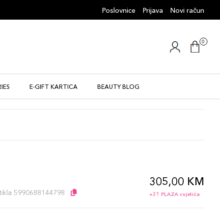
Poslovnice
Prijava
Novi račun
0
IES
E-GIFT KARTICA
BEAUTY BLOG
305,00 KM
l
artikla 5990688144798
+31 PLAZA cvjetića