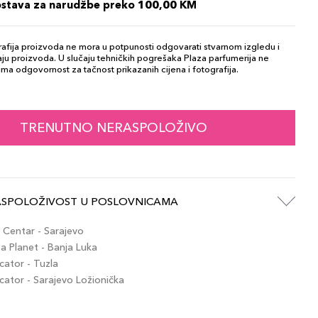
ostava za narudžbe preko 100,00 KM
afija proizvoda ne mora u potpunosti odgovarati stvarnom izgledu i
ju proizvoda. U slučaju tehničkih pogrešaka Plaza parfumerija ne
ma odgovornost za tačnost prikazanih cijena i fotografija.
TRENUTNO NERASPOLOŽIVO
ASPOLOŽIVOST U POSLOVNICAMA
Centar - Sarajevo
 Planet - Banja Luka
ator - Tuzla
tor - Sarajevo Ložionička