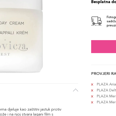
Besplatna d
Fotogr
sadrža
preuzi
PROVJERI R
PLAZA Aria 
PLAZA Delta
PLAZA Merc
PLAZA Merca
djeluje kao zaštitni jastuk protiv
ože i na njoj stvara lagani film s