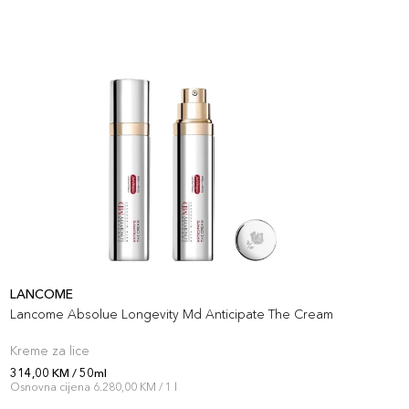
LANCOME
S
Lancome Absolue Longevity Md Anticipate The Cream
A
Kreme za lice
K
314,00 KM / 50ml
3
Osnovna cijena 6.280,00 KM / 1 l
O