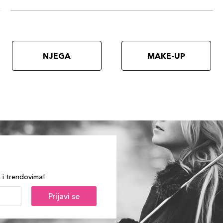
NJEGA
MAKE-UP
a i trendovima!
Prijavi se