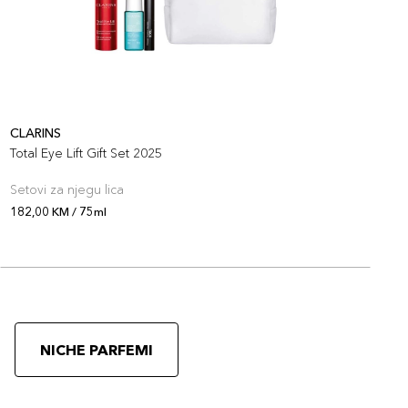
CLARINS
C
Total Eye Lift Gift Set 2025
T
Setovi za njegu lica
S
182,00 KM / 75ml
1
O
NICHE PARFEMI