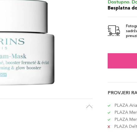
Dostupno. Do
Besplatna d
Fotogr
sadrža
preuzi
PROVJERI R
PLAZA Aria 
PLAZA Merc
PLAZA Merc
PLAZA Delta