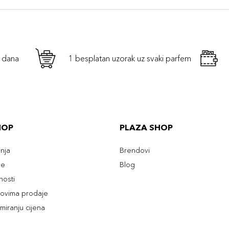
h dana
1 besplatan uzorak uz svaki parfem
HOP
PLAZA SHOP
enja
Brendovi
ve
Blog
tnosti
slovima prodaje
rmiranju cijena