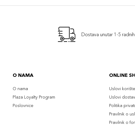
Dostava unutar 1-5 radni
O NAMA
ONLINE S
O nama
Uslovi korišt
Plaza Loyalty Program
Uslovi dosta
Poslovnice
Politika priva
Pravilnik o u
Pravilnik o fo