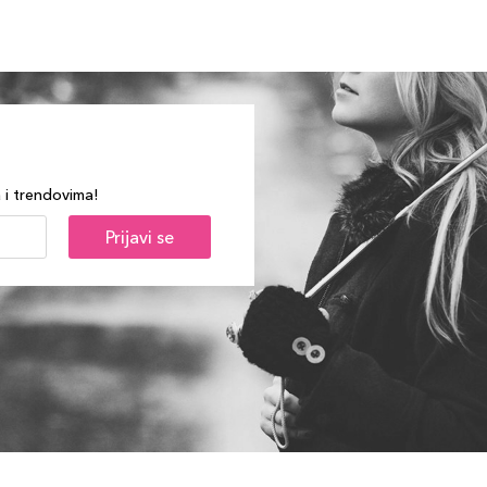
a i trendovima!
Prijavi se