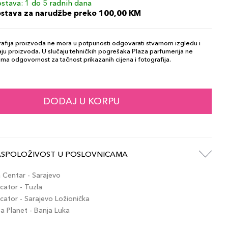
stava: 1 do 5 radnih dana
ostava za narudžbe preko 100,00 KM
afija proizvoda ne mora u potpunosti odgovarati stvarnom izgledu i
ju proizvoda. U slučaju tehničkih pogrešaka Plaza parfumerija ne
ma odgovornost za tačnost prikazanih cijena i fotografija.
DODAJ U KORPU
ASPOLOŽIVOST U POSLOVNICAMA
Centar - Sarajevo
ator - Tuzla
ator - Sarajevo Ložionička
 Planet - Banja Luka