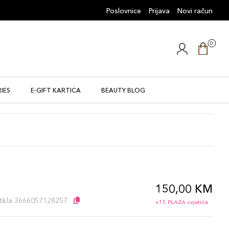
Poslovnice
Prijava
Novi račun
0
IES
E-GIFT KARTICA
BEAUTY BLOG
150,00 KM
l
artikla 3666057128257
+15 PLAZA cvjetića