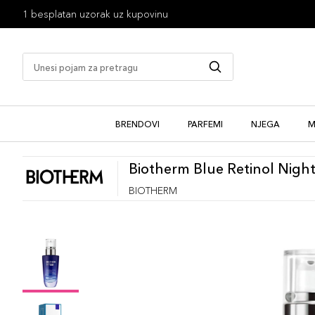
1 besplatan uzorak uz kupovinu
BRENDOVI
PARFEMI
NJEGA
M
Biotherm Blue Retinol Nigh
BIOTHERM