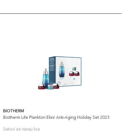
BIOTHERM
B
Biotherm Life Plankton Elixir Anti-Aging Holiday Set 2023
B
Setovi za njegu lica
S