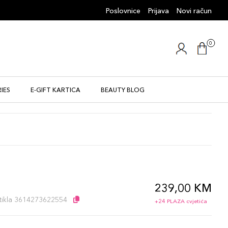
Poslovnice
Prijava
Novi račun
0
IES
E-GIFT KARTICA
BEAUTY BLOG
239,00 KM
l
artikla 3614273622554
+24 PLAZA cvjetića