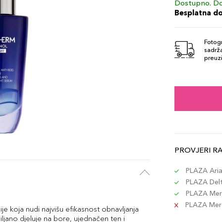
Dostupno. Do
Besplatna d
Fotogr
sadrža
preuzi
PROVJERI R
PLAZA Aria 
PLAZA Delta
PLAZA Merc
PLAZA Merca
koja nudi najvišu efikasnost obnavljanja
jano djeluje na bore, ujednačen ten i