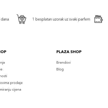
h dana
1 besplatan uzorak uz svaki parfem
HOP
PLAZA SHOP
enja
Brendovi
ve
Blog
tnosti
slovima prodaje
rmiranju cijena