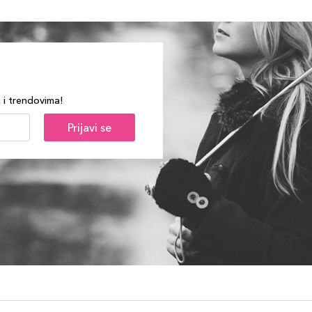
a i trendovima!
Prijavi se