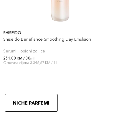
SHISEIDO
S
Shiseido Benefiance Smoothing Day Emulsion
S
A
Serumi i losioni za lice
S
251,00 KM / 30ml
2
Osnovna cijena 3.346,67 KM / 1 l
O
NICHE PARFEMI