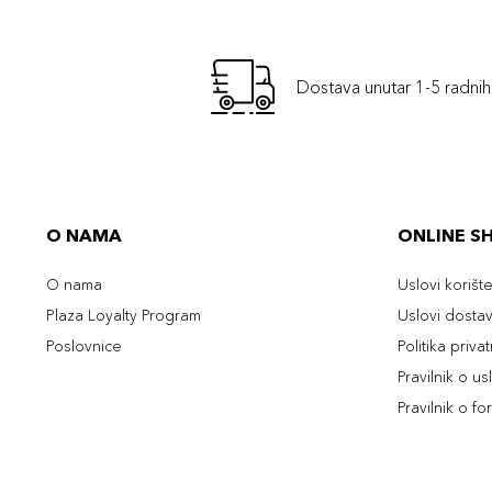
Dostava unutar 1-5 radni
O NAMA
ONLINE S
O nama
Uslovi korišt
Plaza Loyalty Program
Uslovi dosta
Poslovnice
Politika priva
Pravilnik o u
Pravilnik o fo