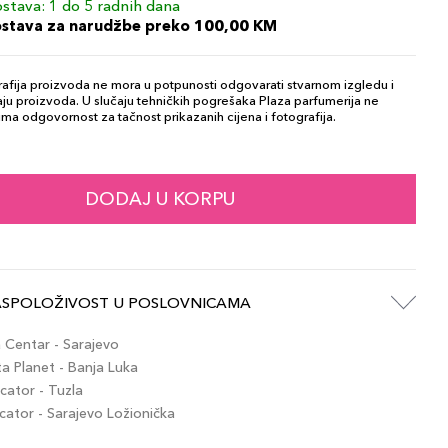
stava: 1 do 5 radnih dana
ostava za narudžbe preko 100,00 KM
afija proizvoda ne mora u potpunosti odgovarati stvarnom izgledu i
ju proizvoda. U slučaju tehničkih pogrešaka Plaza parfumerija ne
ma odgovornost za tačnost prikazanih cijena i fotografija.
DODAJ U KORPU
ASPOLOŽIVOST U POSLOVNICAMA
Centar - Sarajevo
 Planet - Banja Luka
ator - Tuzla
tor - Sarajevo Ložionička