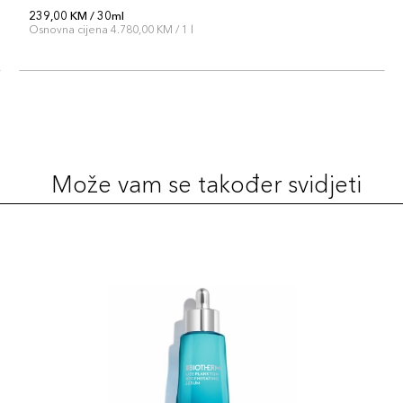
239,00 KM / 30ml
Osnovna cijena 4.780,00 KM / 1 l
Može vam se također svidjeti