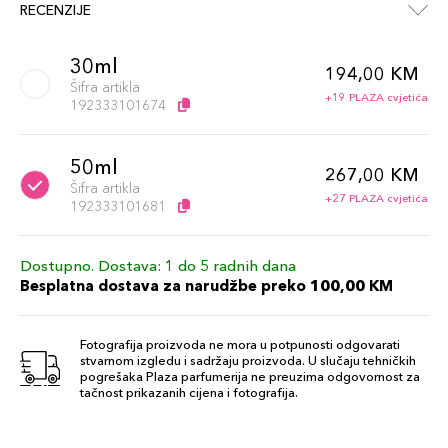
RECENZIJE
30ml
194,00 KM
Šifra artikla
+19 PLAZA cvjetića
192333101674
50ml
267,00 KM
Šifra artikla
+27 PLAZA cvjetića
192333101681
Dostupno. Dostava: 1 do 5 radnih dana
Besplatna dostava za narudžbe preko 100,00 KM
Fotografija proizvoda ne mora u potpunosti odgovarati
stvarnom izgledu i sadržaju proizvoda. U slučaju tehničkih
pogrešaka Plaza parfumerija ne preuzima odgovornost za
tačnost prikazanih cijena i fotografija.