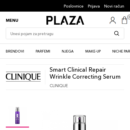
Poslovnice
Prijava
Novi račun
MENU
BRENDOVI
PARFEMI
NJEGA
MAKE-UP
NICHE PA
Smart Clinical Repair
Wrinkle Correcting Serum
CLINIQUE