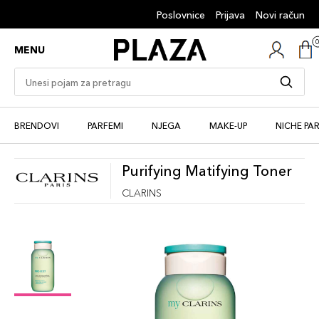
Poslovnice
Prijava
Novi račun
MENU
BRENDOVI
PARFEMI
NJEGA
MAKE-UP
NICHE PA
Purifying Matifying Toner
CLARINS