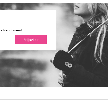
a i trendovima!
Prijavi se