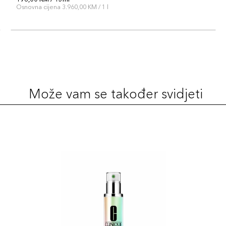
Osnovna cijena 3.960,00 KM / 1 l
Može vam se također svidjeti