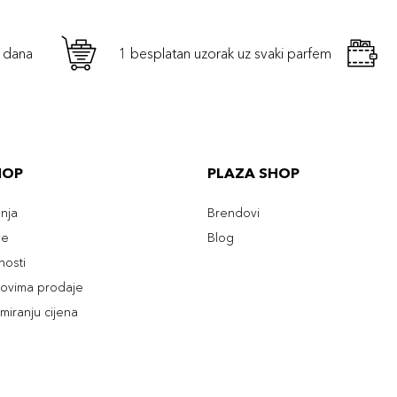
h dana
1 besplatan uzorak uz svaki parfem
HOP
PLAZA SHOP
enja
Brendovi
ve
Blog
tnosti
slovima prodaje
rmiranju cijena