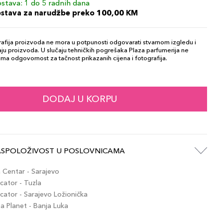
stava: 1 do 5 radnih dana
ostava za narudžbe preko 100,00 KM
afija proizvoda ne mora u potpunosti odgovarati stvarnom izgledu i
ju proizvoda. U slučaju tehničkih pogrešaka Plaza parfumerija ne
ma odgovornost za tačnost prikazanih cijena i fotografija.
DODAJ U KORPU
ASPOLOŽIVOST U POSLOVNICAMA
Centar - Sarajevo
ator - Tuzla
ator - Sarajevo Ložionička
 Planet - Banja Luka