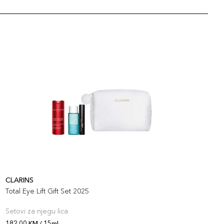
CLARINS
C
Total Eye Lift Gift Set 2025
T
Setovi za njegu lica
S
182,00 KM / 15ml
1