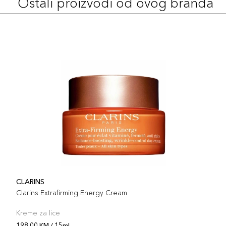
Ostali proizvodi od ovog branda
CLARINS
Clarins Extrafirming Energy Cream
Kreme za lice
198,00 KM / 15ml