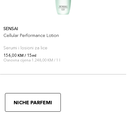
SENSAI
S
Cellular Performance Lotion
S
Serumi i losioni za lice
S
156,00 KM / 15ml
1
Osnovna cijena 1.248,00 KM / 1 l
O
NICHE PARFEMI