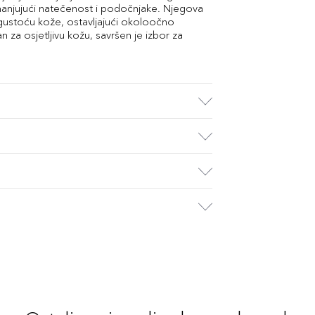
smanjujući natečenost i podočnjake. Njegova
 gustoću kože, ostavljajući okoloočno
n za osjetljivu kožu, savršen je izbor za