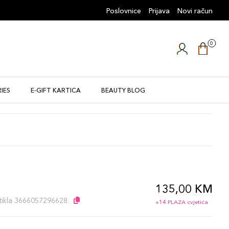
Poslovnice
Prijava
Novi račun
0
IES
E-GIFT KARTICA
BEAUTY BLOG
135,00 KM
l
artikla 3666057296628
+14 PLAZA cvjetića