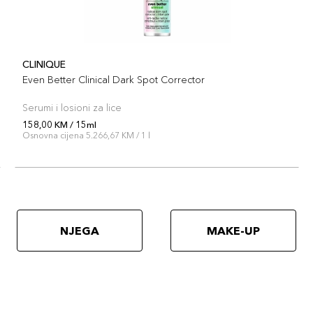
CLINIQUE
Even Better Clinical Dark Spot Corrector
Serumi i losioni za lice
158,00 KM / 15ml
Osnovna cijena 5.266,67 KM / 1 l
NJEGA
MAKE-UP