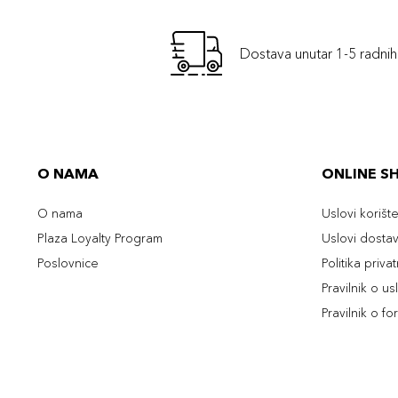
Dostava unutar 1-5 radni
O NAMA
ONLINE S
O nama
Uslovi korišt
Plaza Loyalty Program
Uslovi dosta
Poslovnice
Politika priva
Pravilnik o u
Pravilnik o fo