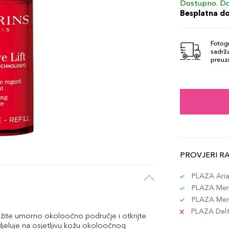
Dostupno. Do
Besplatna d
Fotogr
sadrža
preuzi
PROVJERI R
PLAZA Aria 
PLAZA Merc
PLAZA Merc
PLAZA Delta
ežite umorno okoloočno područje i otkrijte
 djeluje na osjetljivu kožu okoloočnog