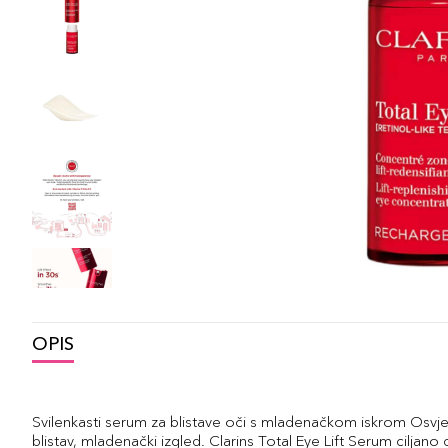
OPIS
Svilenkasti serum za blistave oči s mladenačkom iskrom Osvj
blistav, mladenački izgled. Clarins Total Eye Lift Serum ciljano