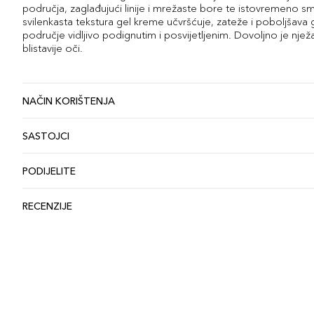
područja, zaglađujući linije i mrežaste bore te istovremeno 
svilenkasta tekstura gel kreme učvršćuje, zateže i poboljšava
područje vidljivo podignutim i posvijetljenim. Dovoljno je nježa
blistavije oči.
NAČIN KORIŠTENJA
SASTOJCI
PODIJELITE
RECENZIJE