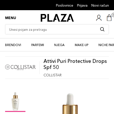
Poslovnice
Prijava
Novi račun
MENU
BRENDOVI
PARFEMI
NJEGA
MAKE-UP
NICHE PA
Attivi Puri Protective Drops
Spf 50
COLLISTAR