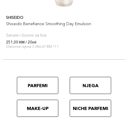
SHISEIDO
Shiseido Benefiance Smoothing Day Emulsion
Serumi i losioni za lice
251,00 KM / 20ml
Osnovna cijena 3.346,67 KM / 1 l
PARFEMI
NJEGA
MAKE-UP
NICHE PARFEMI