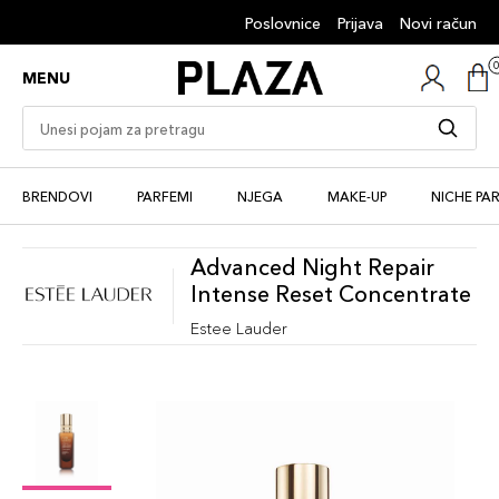
Poslovnice
Prijava
Novi račun
MENU
BRENDOVI
PARFEMI
NJEGA
MAKE-UP
NICHE PA
Advanced Night Repair
Intense Reset Concentrate
Estee Lauder