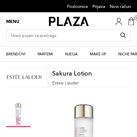
Poslovnice
Prijava
Novi račun
MENU
BRENDOVI
PARFEMI
NJEGA
MAKE-UP
NICHE PA
Sakura Lotion
Estee Lauder