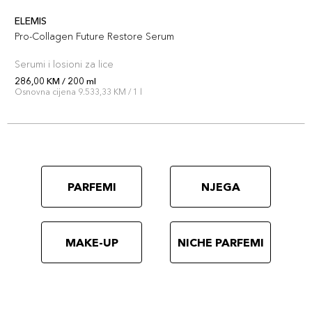
ELEMIS
Pro-Collagen Future Restore Serum
Serumi i losioni za lice
286,00 KM / 200 ml
Osnovna cijena 9.533,33 KM / 1 l
PARFEMI
NJEGA
MAKE-UP
NICHE PARFEMI