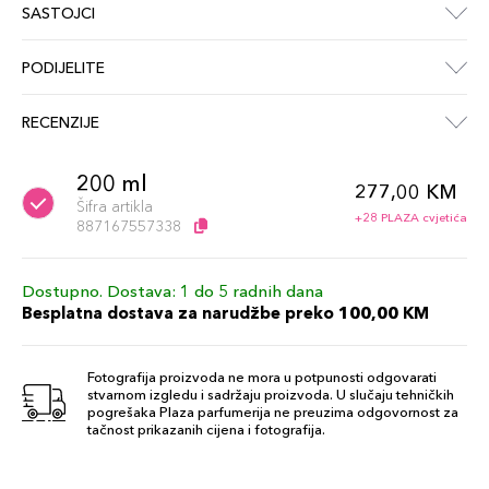
SASTOJCI
PODIJELITE
RECENZIJE
200 ml
277,00 KM
Šifra artikla
+28 PLAZA cvjetića
887167557338
Dostupno. Dostava: 1 do 5 radnih dana
Besplatna dostava za narudžbe preko 100,00 KM
Fotografija proizvoda ne mora u potpunosti odgovarati
stvarnom izgledu i sadržaju proizvoda. U slučaju tehničkih
pogrešaka Plaza parfumerija ne preuzima odgovornost za
tačnost prikazanih cijena i fotografija.