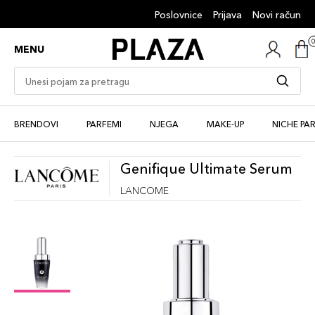
Poslovnice
Prijava
Novi račun
MENU
BRENDOVI
PARFEMI
NJEGA
MAKE-UP
NICHE PA
Genifique Ultimate Serum
LANCOME