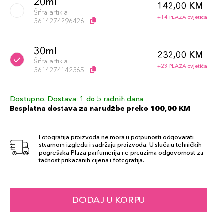
20ml
142,00 KM
Šifra artikla
+14 PLAZA cvjetića
3614274296426
30ml
232,00 KM
Šifra artikla
+23 PLAZA cvjetića
3614274142365
Dostupno. Dostava: 1 do 5 radnih dana
Besplatna dostava za narudžbe preko 100,00 KM
Fotografija proizvoda ne mora u potpunosti odgovarati
stvarnom izgledu i sadržaju proizvoda. U slučaju tehničkih
pogrešaka Plaza parfumerija ne preuzima odgovornost za
tačnost prikazanih cijena i fotografija.
DODAJ U KORPU