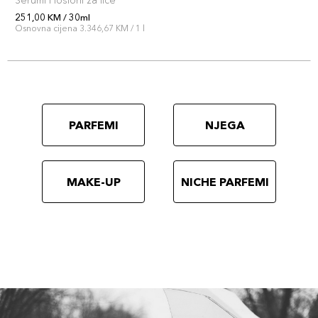
Serumi i losioni za lice
251,00 KM / 30ml
Osnovna cijena 3.346,67 KM / 1 l
PARFEMI
NJEGA
MAKE-UP
NICHE PARFEMI