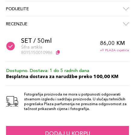
PODIJELITE
RECENZIJE
SET / 50ml
86,00 KM
Šifra artikla
+9 PLAZA cvjetića
8015150010986
Dostupno. Dostava: 1 do 5 radnih dana
Besplatna dostava za narudžbe preko 100,00 KM
Fotografija proizvoda ne mora u potpunosti odgovarati
stvarnom izgledu i sadržaju proizvoda. U slučaju tehničkih
pogrešaka Plaza parfumerija ne preuzima odgovornost za
tačnost prikazanih cijena i fotografija.
DODAJ U KORPU