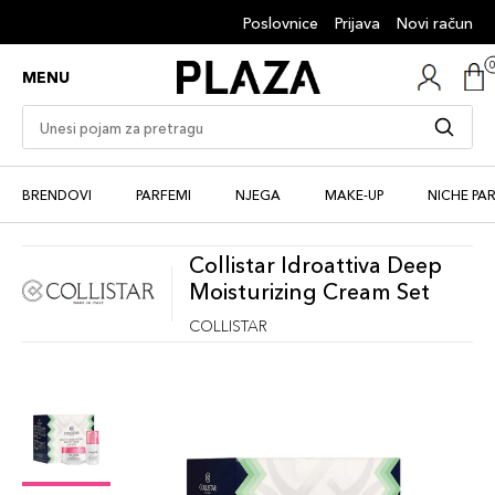
Poslovnice
Prijava
Novi račun
MENU
BRENDOVI
PARFEMI
NJEGA
MAKE-UP
NICHE PA
Collistar Idroattiva Deep
Moisturizing Cream Set
COLLISTAR