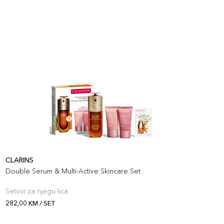
CLARINS
C
Double Serum & Multi-Active Skincare Set
D
Setovi za njegu lica
S
282,00 KM / SET
2