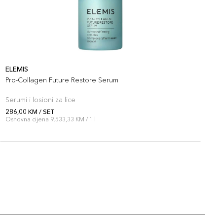
ELEMIS
E
Pro-Collagen Future Restore Serum
P
Serumi i losioni za lice
S
286,00 KM / SET
2
Osnovna cijena 9.533,33 KM / 1 l