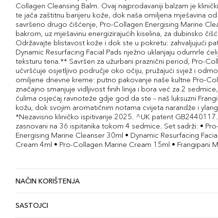
Collagen Cleansing Balm. Ovaj najprodavaniji balzam je klinič
te jača zaštitnu barijeru kože, dok naša omiljena mješavina od
savršeno drugo čišćenje, Pro-Collagen Energising Marine Cl
bakrom, uz mješavinu energizirajućih kiselina, za dubinsko čiš
Održavajte blistavost kože i dok ste u pokretu: zahvaljujući pa
Dynamic Resurfacing Facial Pads nježno uklanjaju odumrle ćelij
teksturu tena.** Savršen za užurbani praznični period, Pro-Coll
učvršćuje osjetljivo područje oko očiju, pružajući svjež i odm
omiljene dnevne kreme: putno pakovanje naše kultne Pro-Col
značajno smanjuje vidljivost finih linija i bora već za 2 sedmice,
čulima osjećaj ravnoteže gdje god da ste – naš luksuzni Fran
kožu, dok svojim aromatičnim notama cvijeta narandže i ylang
*Nezavisno kliničko ispitivanje 2025. ^UK patent GB2440117. **
zasnovani na 36 ispitanika tokom 4 sedmice. Set sadrži: • P
Energising Marine Cleanser 30ml • Dynamic Resurfacing Facial
Cream 4ml • Pro-Collagen Marine Cream 15ml • Frangipani 
NAČIN KORIŠTENJA
SASTOJCI