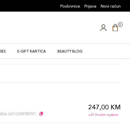
Poslovnice
Prijava
Novi račun
0
IES
E-GIFT KARTICA
BEAUTY BLOG
247,00 KM
artikla 641628898091
+25 PLAZA cvjetića