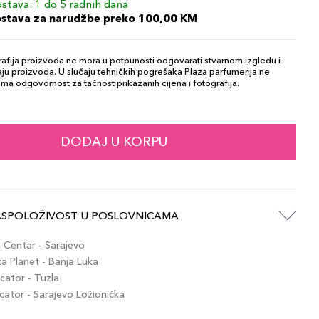
stava: 1 do 5 radnih dana
ostava za narudžbe preko 100,00 KM
afija proizvoda ne mora u potpunosti odgovarati stvarnom izgledu i
ju proizvoda. U slučaju tehničkih pogrešaka Plaza parfumerija ne
ma odgovornost za tačnost prikazanih cijena i fotografija.
DODAJ U KORPU
ASPOLOŽIVOST U POSLOVNICAMA
Centar - Sarajevo
 Planet - Banja Luka
ator - Tuzla
tor - Sarajevo Ložionička