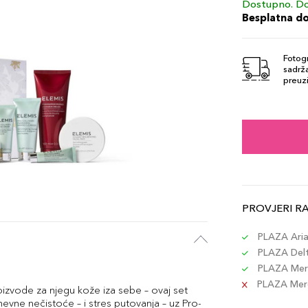
Dostupno. Do
Besplatna d
Fotogr
sadrža
preuzi
PROVJERI R
PLAZA Aria 
PLAZA Delta
PLAZA Merc
PLAZA Merca
oizvode za njegu kože iza sebe – ovaj set
vne nečistoće – i stres putovanja – uz Pro-