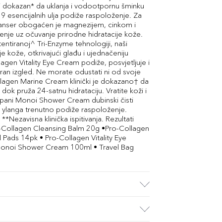
ki dokazan* da uklanja i vodootpornu šminku
 9 esencijalnih ulja podiže raspoloženje. Za
eanser obogaćen je magnezijem, cinkom i
ćenje uz očuvanje prirodne hidratacije kože.
tentiranoj^ Tri-Enzyme tehnologiji, naši
e kože, otkrivajući glađu i ujednačeniju
agen Vitality Eye Cream podiže, posvjetljuje i
oran izgled. Ne morate odustati ni od svoje
lagen Marine Cream klinički je dokazano† da
 dok pruža 24-satnu hidrataciju. Vratite koži i
gipani Monoi Shower Cream dubinski čisti
 ylanga trenutno podiže raspoloženje.
Nezavisna klinička ispitivanja. Rezultati
ro-Collagen Cleansing Balm 20g •Pro-Collagen
 Pads 14pk • Pro-Collagen Vitality Eye
Monoi Shower Cream 100ml • Travel Bag