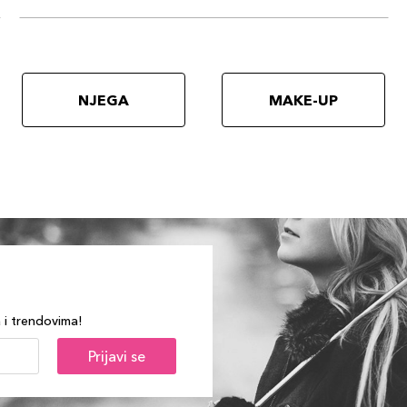
NJEGA
MAKE-UP
a i trendovima!
Prijavi se